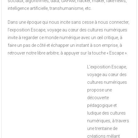
sociaux, algorithmes, data, GAFAM, hacker, maker, fake news,
intelligence artificielle, transhumanisme, etc.
Dans une époque qui nous incite sans cesse à nous connecter,
l’exposition Escape, voyage au cœur des cultures numériques
invite à regarder ce monde numérique avec un œil critique, à
faire un pas de côté et échapper un instant à son emprise, à
retrouver notre libre arbitre; à appuyer sur la touche « Escape ».
L’exposition Escape,
voyage au cœur des
cultures numériques
propose une
découverte
pédagogique et
ludique des cultures
numériques, à travers
une trentaine de
créations mêlant