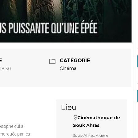
E
CATÉGORIE
Cinéma
 18:30
Lieu
Cinémathèque de
Souk Ahras
losophe qui a
 marquée par les
Souk-Ahras, Algérie