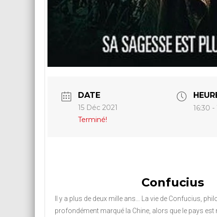
DATE
HEUR
15 Déc 2021
16:30 -
Terminé!
Confucius
Il y a plus de deux mille ans… La vie de Confucius, phi
profondément marqué la Chine, alors que le pays est