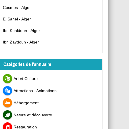
Cosmos - Alger
El Sahel - Alger
Ibn Khaldoun - Alger
Ibn Zaydoun - Alger
Catégories de l'annuaire
Art et Culture
Attractions - Animations
Hébergement
Nature et découverte
Restauration