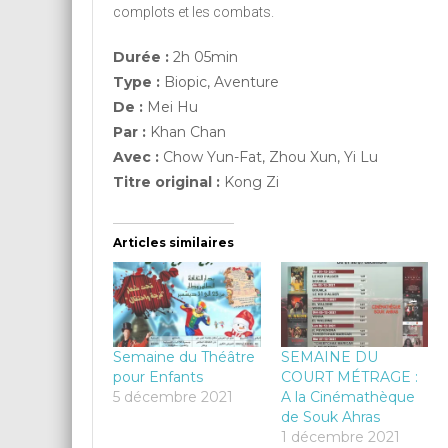
complots et les combats.
Durée :
2h 05min
Type :
Biopic, Aventure
De :
Mei Hu
Par :
Khan Chan
Avec :
Chow Yun-Fat, Zhou Xun, Yi Lu
Titre original :
Kong Zi
Articles similaires
Semaine du Théâtre
SEMAINE DU
pour Enfants
COURT MÉTRAGE :
5 décembre 2021
A la Cinémathèque
de Souk Ahras
1 décembre 2021