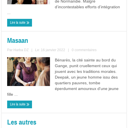
de Normandie. Malgré
d’incontestables efforts d’intégration
...
Lire la suite
Masaan
Par
Harba DZ
|
Le: 16 janvier 2022
|
0 commentaires
Bénarès, la cité sainte au bord du
Gange, punit cruellement ceux qui
jouent avec les traditions morales.
Deepak, un jeune homme issu des
quartiers pauvres, tombe
éperdument amoureux d'une jeune
fille ...
Lire la suite
Les autres