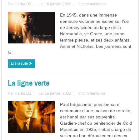
Par
Harba DZ
|
Le: 16 janvier 2022
|
0 commentaires
En 1945, dans une immense
demeure victorienne isolée sur l'île
de Jersey située au large de la
Normandie, vit Grace, une jeune
femme pieuse, et ses deux enfants,
Anne et Nicholas. Les journées sont
lo ...
Lire la suite
La ligne verte
Par
Harba DZ
|
Le: 16 janvier 2022
|
0 commentaires
Paul Edgecomb, pensionnaire
centenaire d'une maison de retraite,
est hanté par ses souvenirs.
Gardien-chef du pénitencier de Cold
Mountain en 1935, il était chargé de
veiller au bon déroulement des ex