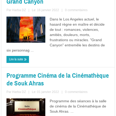
Grand Canyon
Par
Harba DZ
|
Le: 16 janvier 2022
|
0 commentaires
Dans le Los Angeles actuel, le
hasard règne en maître et décide
de tout : romances, violences,
amitiés, douleurs, morts,
frustrations ou miracles. "Grand
Canyon" entremêle les destins de
six personnag ...
Lire la suite
Programme Cinéma de la Cinémathèque
de Souk Ahras
Par
Harba DZ
|
Le: 01 janvier 2022
|
0 commentaires
Programme des séances à la salle
de cinéma de la Cinémathèque de
Souk Ahras. ...