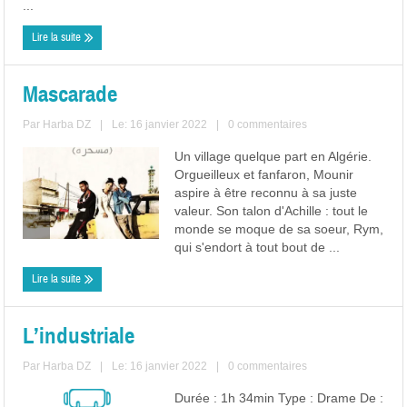
...
Lire la suite
Mascarade
Par
Harba DZ
|
Le: 16 janvier 2022
|
0 commentaires
Un village quelque part en Algérie.
Orgueilleux et fanfaron, Mounir
aspire à être reconnu à sa juste
valeur. Son talon d'Achille : tout le
monde se moque de sa soeur, Rym,
qui s'endort à tout bout de ...
Lire la suite
L’industriale
Par
Harba DZ
|
Le: 16 janvier 2022
|
0 commentaires
Durée : 1h 34min Type : Drame De :