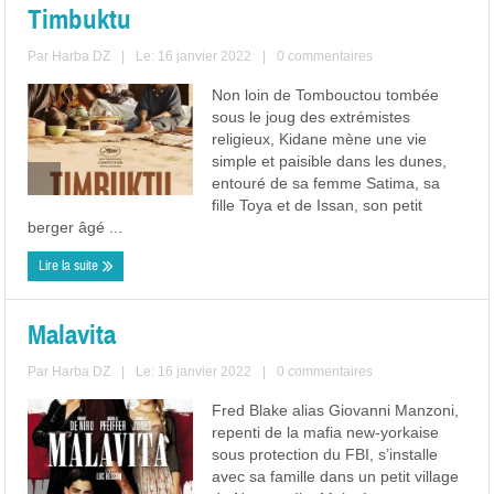
Timbuktu
Par
Harba DZ
|
Le: 16 janvier 2022
|
0 commentaires
Non loin de Tombouctou tombée
sous le joug des extrémistes
religieux, Kidane mène une vie
simple et paisible dans les dunes,
entouré de sa femme Satima, sa
fille Toya et de Issan, son petit
berger âgé ...
Lire la suite
Malavita
Par
Harba DZ
|
Le: 16 janvier 2022
|
0 commentaires
Fred Blake alias Giovanni Manzoni,
repenti de la mafia new-yorkaise
sous protection du FBI, s’installe
avec sa famille dans un petit village