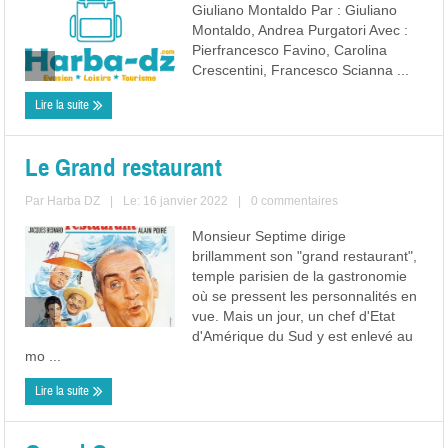
Giuliano Montaldo Par : Giuliano
Montaldo, Andrea Purgatori Avec :
Pierfrancesco Favino, Carolina
Crescentini, Francesco Scianna ...
Lire la suite
Le Grand restaurant
Par
Harba DZ
|
Le: 16 janvier 2022
|
0 commentaires
Monsieur Septime dirige
brillamment son "grand restaurant",
temple parisien de la gastronomie
où se pressent les personnalités en
vue. Mais un jour, un chef d'Etat
d'Amérique du Sud y est enlevé au
mo ...
Lire la suite