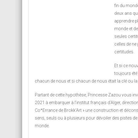
fin du monde
deux ans qu
apprendre p
monde et de
seules certi
celles de ne
certitudes.
Et si ce no
toujours été l
chacun de nous et si chacun de nous était la clé ou la
Partant de cette hypothèse, Princesse Zazou vous invit
2021 à embarquer à l’institut français d’Alger, directio
Co*Errance de Brokk’Art » une construction et décons
sens, seuls ou à plusieurs pour dévoiler des pistes d
monde.