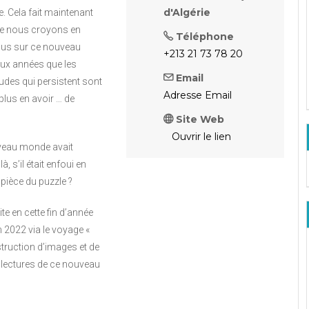
d'Algérie
. Cela fait maintenant
e nous croyons en
Téléphone
lus sur ce nouveau
+213 21 73 78 20
ux années que les
Email
tudes qui persistent sont
Adresse Email
 plus en avoir … de
Site Web
Ouvrir le lien
uveau monde avait
à, s’il était enfoui en
 pièce du puzzle ?
e en cette fin d’année
n 2022 via le voyage «
truction d’images et de
e lectures de ce nouveau