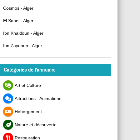
Cosmos - Alger
El Sahel - Alger
Ibn Khaldoun - Alger
Ibn Zaydoun - Alger
Catégories de l'annuaire
Art et Culture
Attractions - Animations
Hébergement
Nature et découverte
Restauration