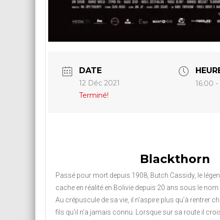
DATE
HEUR
12 Déc 2021
16:00 -
Terminé!
Blackthorn
Passé pour mort depuis 1908, Butch Cassidy, le légend
cache en réalité en Bolivie depuis 20 ans sous le no
Au crépuscule de sa vie, il n’aspire plus qu’à rentrer c
fils qu’il n’a jamais connu. Lorsque sur sa route il cro