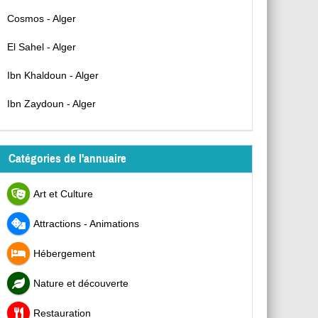
Cosmos - Alger
El Sahel - Alger
Ibn Khaldoun - Alger
Ibn Zaydoun - Alger
Catégories de l'annuaire
Art et Culture
Attractions - Animations
Hébergement
Nature et découverte
Restauration