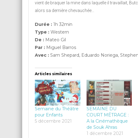
vient de braquer la mine dans laquelle il travaillait, B
alors sa dernière chevauchée…
Durée :
1h 32min
Type :
Western
De :
Mateo Gil
Par :
Miguel Barros
Avec :
Sam Shepard, Eduardo Noriega, Stephe
Articles similaires
Semaine du Théâtre
SEMAINE DU
pour Enfants
COURT MÉTRAGE :
5 décembre 2021
A la Cinémathèque
de Souk Ahras
1 décembre 2021