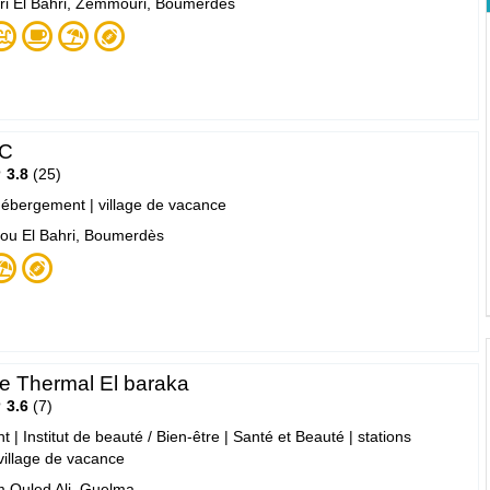
i El Bahri, Zemmouri, Boumerdès
NC
3.8
25
ébergement
|
village de vacance
ou El Bahri, Boumerdès
 Thermal El baraka
3.6
7
nt
|
Institut de beauté / Bien-être
|
Santé et Beauté
|
stations
village de vacance
Ouled Ali, Guelma