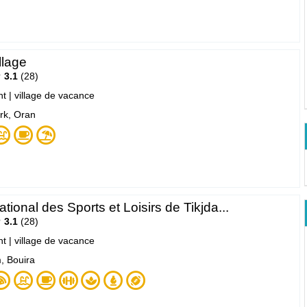
lage
3.1
28
nt
|
village de vacance
urk, Oran
tional des Sports et Loisirs de Tikjda...
3.1
28
nt
|
village de vacance
, Bouira