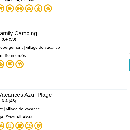
Family Camping
3.4
99
ébergement
|
village de vacance
i, Boumerdès
Vacances Azur Plage
3.4
43
nt
|
village de vacance
e, Staoueli, Alger