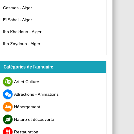
Cosmos - Alger
El Sahel - Alger
Ibn Khaldoun - Alger
Ibn Zaydoun - Alger
Catégories de l'annuaire
Art et Culture
Attractions - Animations
Hébergement
Nature et découverte
Restauration