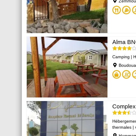
Zemmour
Alma B
Camping
|
H
Boudoua
Complexe
Hébergeme
thermales
|
Hammam 