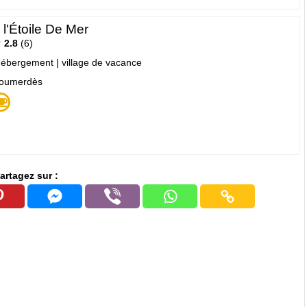
l'Étoile De Mer
2.8
6
ébergement
|
village de vacance
Boumerdès
artagez sur :