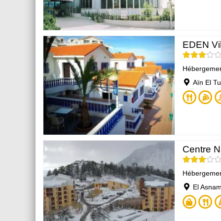
EDEN Vil
Hébergeme
Aïn El T
Centre Na
Hébergeme
El Asnam