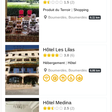
1.5
2
Produit du Terroir
|
Shopping
Boumerdès, Boumerdès
6.11 km
Hôtel Les Lilas
3.8
6
Hébergement
|
Hôtel
Boumerdès, Boumerdès
6.86 km
Hôtel Medina
2.5
2