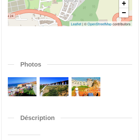
+
−
Leaflet
| ©
OpenStreetMap
contributors
Photos
Déscription