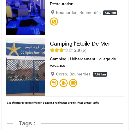
Restauration
Boumerdès, Boumerdès
7.87 km
Camping l'Étoile De Mer
2.8
6
Camping
|
Hébergement
|
village de
vacance
Corso, Boumerdès
7.92 km
Les distances sont calculées à vol d’oiseau. Les distances de trajet réelles peuvent varier.
Tags :