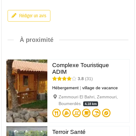
Rédiger un avis
À proximité
Complexe Touristique
ADIM
3.8
31
Hébergement
|
village de vacance
Zemmouri El Bahri, Zemmouri,
Boumerdès
4.18 km
Terroir Santé