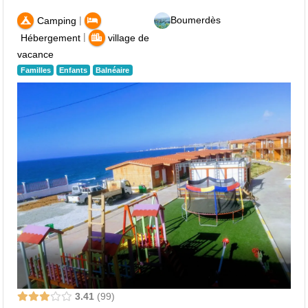
|
Boumerdès
Camping
|
Hébergement
village de
vacance
Familles
Enfants
Balnéaire
3.41
99