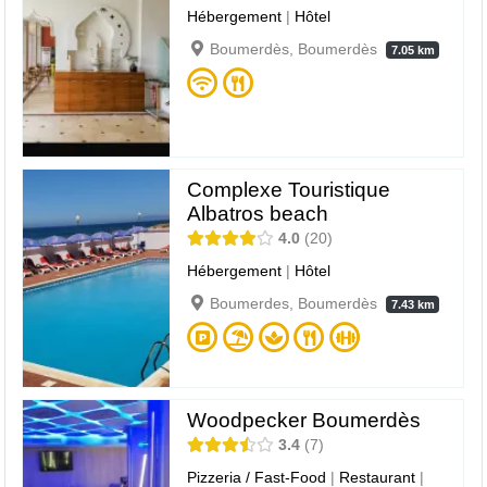
Hébergement
|
Hôtel
Boumerdès, Boumerdès
7.05 km
Complexe Touristique
Albatros beach
4.0
20
Hébergement
|
Hôtel
Boumerdes, Boumerdès
7.43 km
Woodpecker Boumerdès
3.4
7
Pizzeria / Fast-Food
|
Restaurant
|