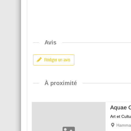
Avis
Rédiger un avis
À proximité
Aquae C
Art et Cult
Hammam