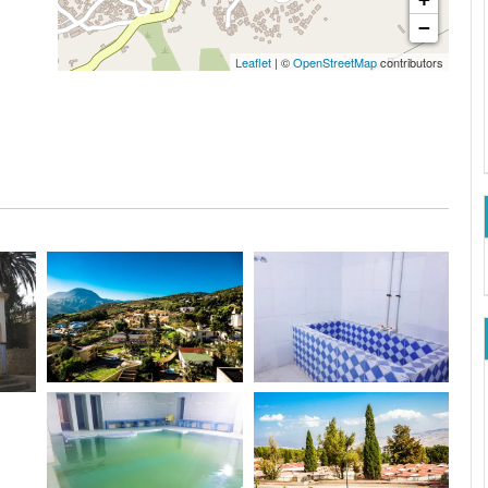
−
Leaflet
| ©
OpenStreetMap
contributors