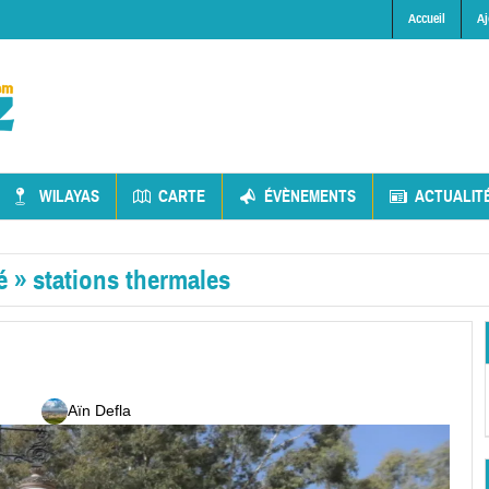
Accueil
Aj
WILAYAS
CARTE
ÉVÈNEMENTS
ACTUALIT
é
»
stations thermales
Aïn Defla