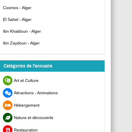
Cosmos - Alger
El Sahel - Alger
Ibn Khaldoun - Alger
Ibn Zaydoun - Alger
Catégories de l'annuaire
Art et Culture
Attractions - Animations
Hébergement
Nature et découverte
Restauration