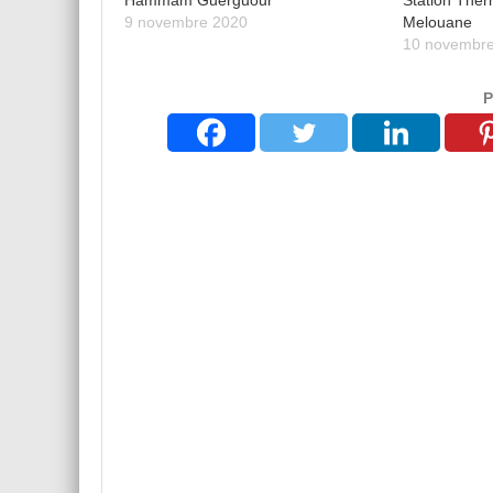
Hammam Guerguour
Station Th
9 novembre 2020
Melouane
10 novembr
P