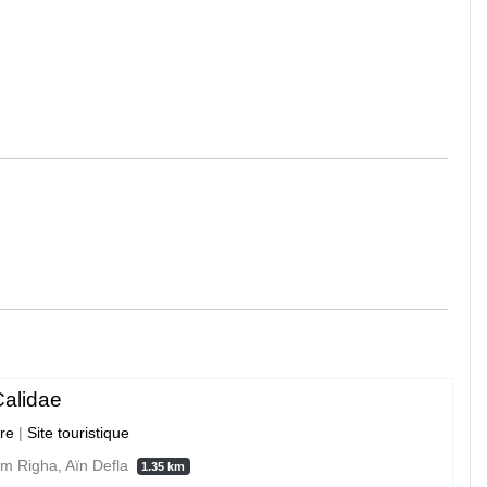
alidae
ure
|
Site touristique
 Righa, Aïn Defla
1.35 km