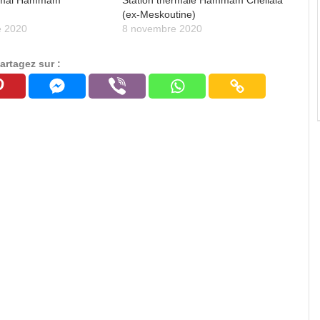
ermal Hammam
Station thermale Hammam Chellala
(ex-Meskoutine)
e 2020
8 novembre 2020
artagez sur :