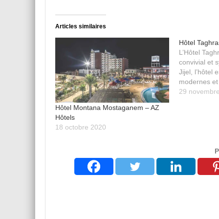
Articles similaires
Hôtel Taghra
L’Hôtel Taghr
convivial et 
Jijel, l’hôte
modernes et 
29 novembr
Hôtel Montana Mostaganem – AZ
Hôtels
18 octobre 2020
P