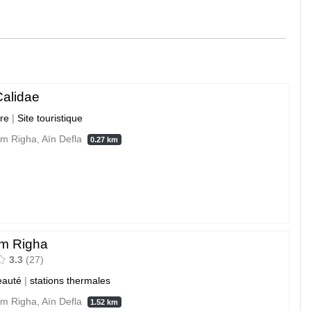
alidae
ure
|
Site touristique
 Righa, Aïn Defla
0.27 km
 Righa
3.3
27
eauté
|
stations thermales
 Righa, Aïn Defla
1.52 km