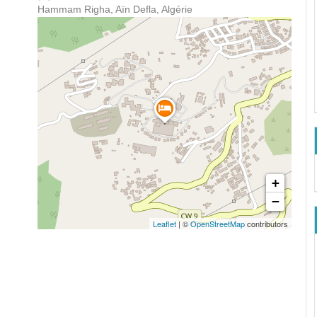
Hammam Righa, Aïn Defla, Algérie
+
−
Leaflet
| ©
OpenStreetMap
contributors