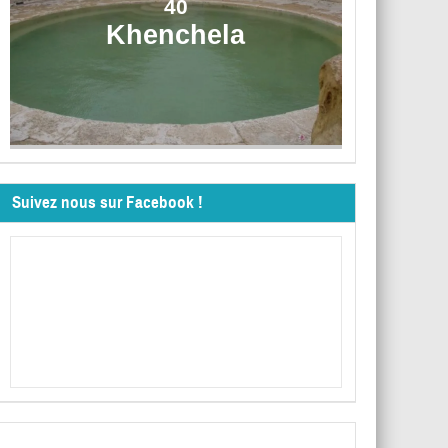
40
Khenchela
Suivez nous sur Facebook !