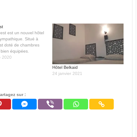
st
est est un nouvel hôtel
sympathique. Situé à
l est doté de chambres
bien équipées.
e 2020
Hôtel Belkaid
24 janvier 2021
artagez sur :