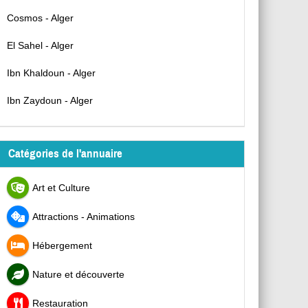
Cosmos - Alger
El Sahel - Alger
Ibn Khaldoun - Alger
Ibn Zaydoun - Alger
Catégories de l'annuaire
Art et Culture
Attractions - Animations
Hébergement
Nature et découverte
Restauration