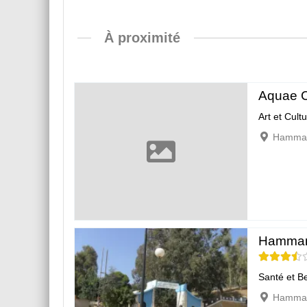
À proximité
Aquae C
Art et Cult
Hammam
Hammam
Santé et B
Hammam