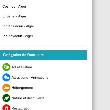
Cosmos - Alger
El Sahel - Alger
Ibn Khaldoun - Alger
Ibn Zaydoun - Alger
Catégories de l'annuaire
Art et Culture
Attractions - Animations
Hébergement
Nature et découverte
Restauration