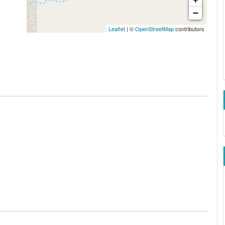
−
Leaflet
| ©
OpenStreetMap
contributors