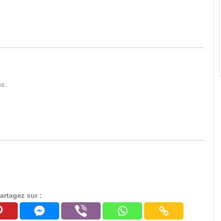
ns.
artagez sur :