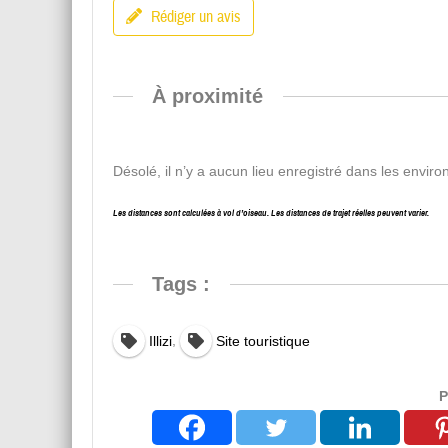
Rédiger un avis
À proximité
Désolé, il n’y a aucun lieu enregistré dans les enviro
Les distances sont calculées à vol d’oiseau. Les distances de trajet réelles peuvent varier.
Tags :
,
Illizi
Site touristique
P