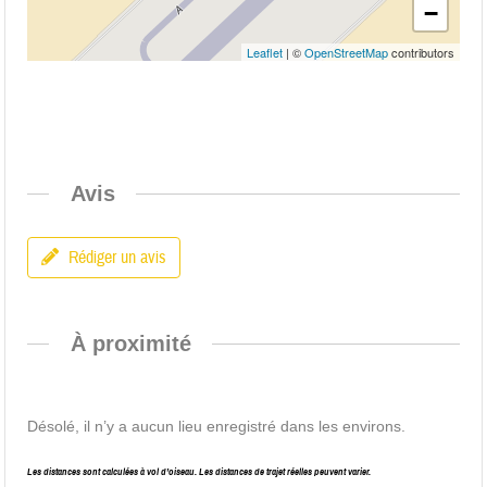
−
Leaflet
| ©
OpenStreetMap
contributors
Avis
Rédiger un avis
À proximité
Désolé, il n’y a aucun lieu enregistré dans les environs.
Les distances sont calculées à vol d’oiseau. Les distances de trajet réelles peuvent varier.