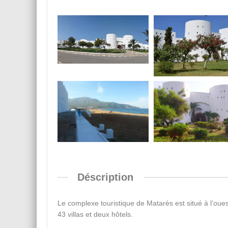
Déscription
Le complexe touristique de Matarès est situé à l’oues
43 villas et deux hôtels.