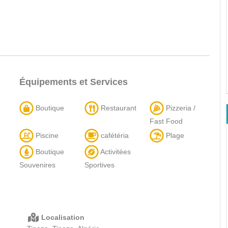
Équipements et Services
Boutique
Restaurant
Pizzeria /
Fast Food
Piscine
cafétéria
Plage
Boutique
Activitées
Souvenires
Sportives
Localisation