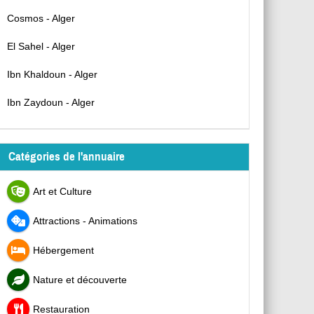
Cosmos - Alger
El Sahel - Alger
Ibn Khaldoun - Alger
Ibn Zaydoun - Alger
Catégories de l'annuaire
Art et Culture
Attractions - Animations
Hébergement
Nature et découverte
Restauration