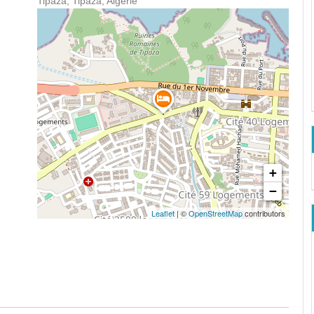
Tipaza, Tipaza, Algérie
+
−
Leaflet
| ©
OpenStreetMap
contributors