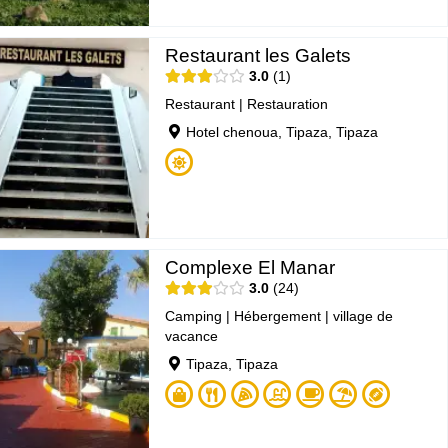
Restaurant les Galets
3.0
1
Restaurant
|
Restauration
Hotel chenoua, Tipaza, Tipaza
Complexe El Manar
3.0
24
Camping
|
Hébergement
|
village de
vacance
Tipaza, Tipaza