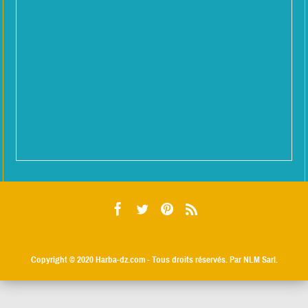
Copyright © 2020
Harba-dz.com
- Tous droits réservés. Par NLM Sarl.