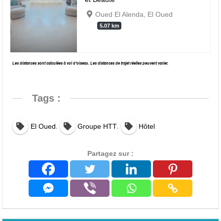
Oued El Alenda, El Oued
5.07 km
Les distances sont calculées à vol d’oiseau. Les distances de trajet réelles peuvent varier.
Tags :
,
,
El Oued
Groupe HTT
Hôtel
Partagez sur :