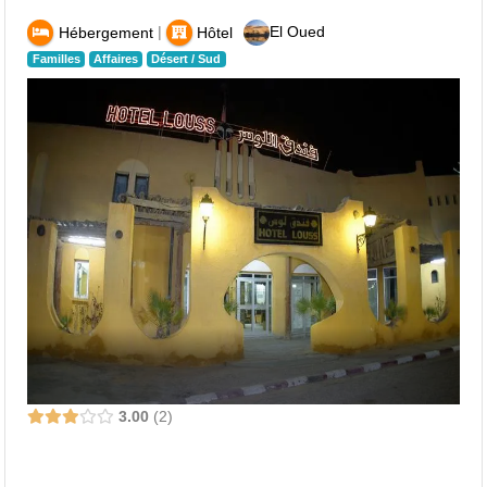
|
El Oued
Hébergement
Hôtel
Familles
Affaires
Désert / Sud
3.00
2