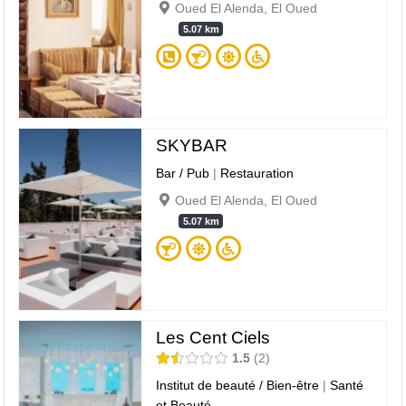
Oued El Alenda, El Oued
5.07 km
SKYBAR
Bar / Pub
|
Restauration
Oued El Alenda, El Oued
5.07 km
Les Cent Ciels
1.5
2
Institut de beauté / Bien-être
|
Santé
et Beauté