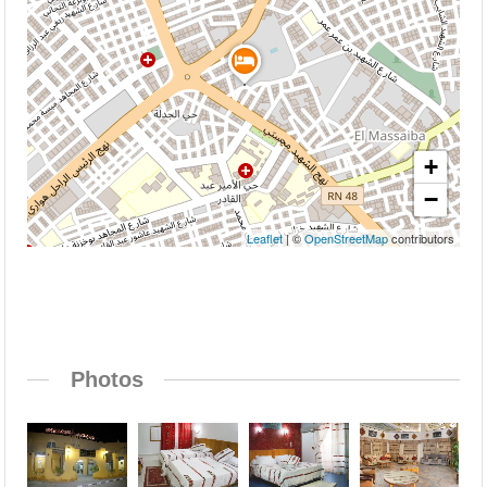
+
−
Leaflet
| ©
OpenStreetMap
contributors
Photos