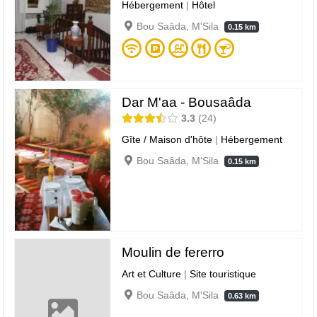
Hébergement
|
Hôtel
Bou Saâda, M'Sila
0.15 km
Dar M'aa - Bousaâda
3.3
24
Gîte / Maison d'hôte
|
Hébergement
Bou Saâda, M'Sila
0.15 km
Moulin de fererro
Art et Culture
|
Site touristique
Bou Saâda, M'Sila
0.63 km