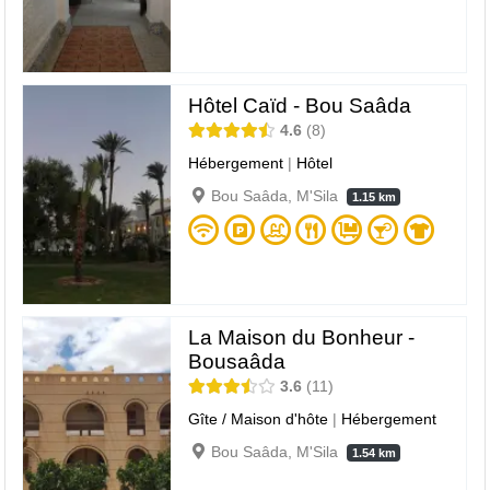
Hôtel Caïd - Bou Saâda
4.6
8
Hébergement
|
Hôtel
Bou Saâda, M'Sila
1.15 km
La Maison du Bonheur -
Bousaâda
3.6
11
Gîte / Maison d'hôte
|
Hébergement
Bou Saâda, M'Sila
1.54 km