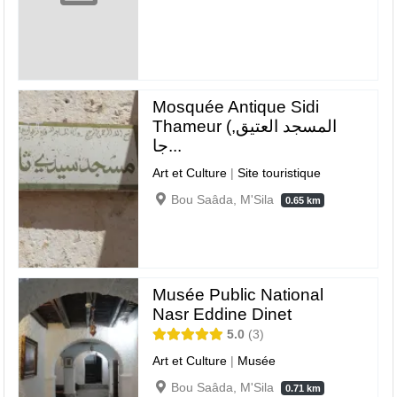
Mosquée Antique Sidi
Thameur (المسجد العتيق,
جا...
Art et Culture
|
Site touristique
Bou Saâda, M'Sila
0.65 km
Musée Public National
Nasr Eddine Dinet
5.0
3
Art et Culture
|
Musée
Bou Saâda, M'Sila
0.71 km