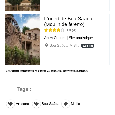
L'oued de Bou Saâda
(Moulin de fererro)
3.8
4
Art et Culture
|
Site touristique
Bou Saâda, M'Sila
2.58 km
Les distances sont calculées à vol d’oiseau. Les distances de trajet réelles peuvent varier.
Tags :
,
,
Artisanat
Bou Saâda
M'sila