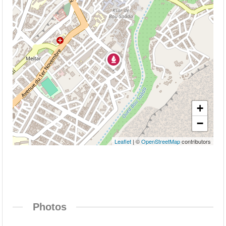
+
−
Leaflet
| ©
OpenStreetMap
contributors
Photos