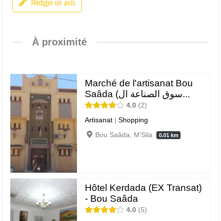
Rédiger un avis
À proximité
Marché de l'artisanat Bou
Saâda (سوق الصناعة ال...
4.0
2
Artisanat
|
Shopping
Bou Saâda, M'Sila
0.01 km
Hôtel Kerdada (EX Transat)
- Bou Saâda
4.0
5