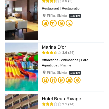
3.5
2
Restaurant
|
Restauration
Filfila, Skikda
1.39 km
Marina D'or
3.6
24
Attractions - Animations
|
Parc
Aquatique / Piscine
Filfila, Skikda
1.53 km
Hôtel Beau Rivage
3.1
14