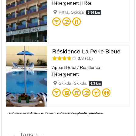
Hébergement
|
Hôtel
Filfila, Skikda
3.36 km
Résidence La Perle Bleue
3.8
10
Appart Hôtel / Résidence
|
Hébergement
Skikda, Skikda
6.3 km
Les distances sont calculées à vol d’oiseau. Les distances de trajet réelles peuvent varier.
Tags :