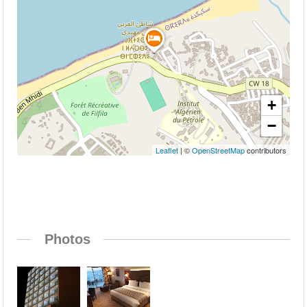
+
−
Leaflet
| ©
OpenStreetMap
contributors
Photos