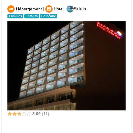
|
Skikda
Hébergement
Hôtel
Familles
Enfants
Balnéaire
3.09
11