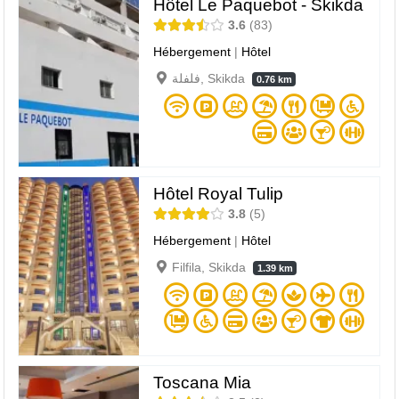
Hôtel Le Paquebot - Skikda
3.6
83
Hébergement
|
Hôtel
فلفلة, Skikda
0.76 km
Hôtel Royal Tulip
3.8
5
Hébergement
|
Hôtel
Filfila, Skikda
1.39 km
Toscana Mia