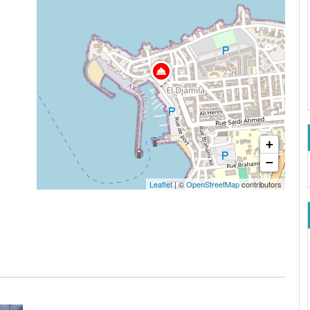
+
−
Leaflet
| ©
OpenStreetMap
contributors