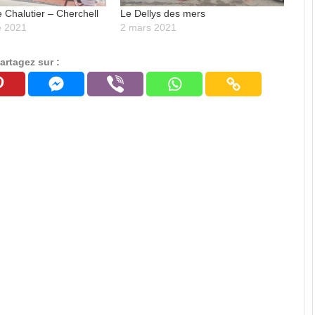
e Chalutier – Cherchell
Le Dellys des mers
e 2021
2 mars 2021
artagez sur :