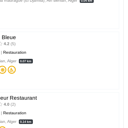
 la madrague (El Djamila), Ain Benian, Alger
0.04 km
e Bleue
4.2
5
|
Restauration
ian, Alger
0.07 km
eur Restaurant
4.0
2
|
Restauration
ian, Alger
0.14 km