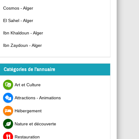
Cosmos - Alger
El Sahel - Alger
Ibn Khaldoun - Alger
Ibn Zaydoun - Alger
Catégories de l'annuaire
Art et Culture
Attractions - Animations
Hébergement
Nature et découverte
Restauration