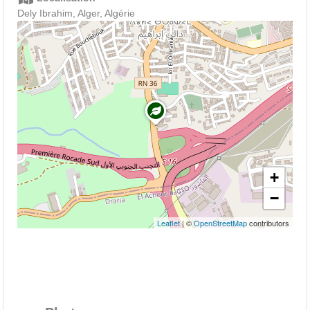
Dely Ibrahim, Alger, Algérie
+
−
Leaflet
| ©
OpenStreetMap
contributors