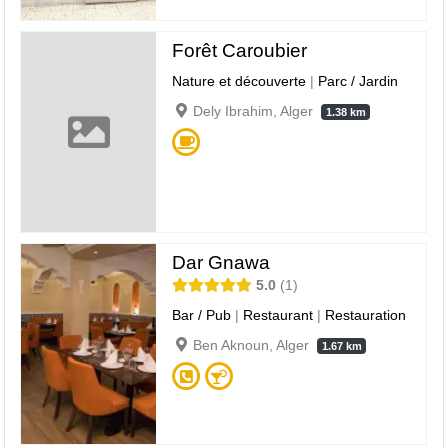
Forêt Caroubier
Nature et découverte
|
Parc / Jardin
Dely Ibrahim, Alger
1.38 km
Dar Gnawa
5.0
1
Bar / Pub
|
Restaurant
|
Restauration
Ben Aknoun, Alger
1.67 km