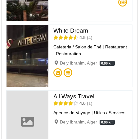
White Dream
4.5
4
Cafeteria / Salon de Thé
|
Restaurant
|
Restauration
Dely Ibrahim, Alger
0.96 km
All Ways Travel
4.0
1
Agence de Voyage
|
Utiles / Services
Dely Ibrahim, Alger
0.96 km