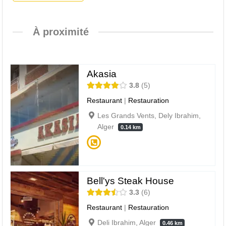
À proximité
Akasia
3.8
5
Restaurant
|
Restauration
Les Grands Vents, Dely Ibrahim,
Alger
0.14 km
Bell'ys Steak House
3.3
6
Restaurant
|
Restauration
Deli Ibrahim, Alger
0.46 km