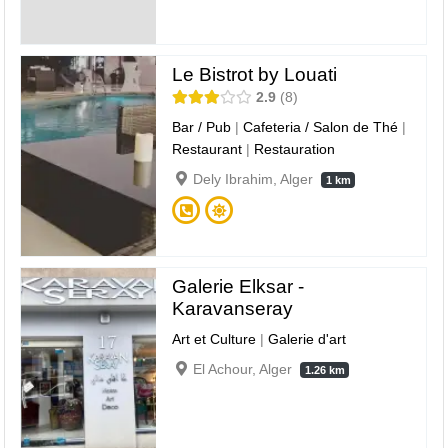
Le Bistrot by Louati
2.9
8
Bar / Pub
|
Cafeteria / Salon de Thé
|
Restaurant
|
Restauration
Dely Ibrahim, Alger
1 km
Galerie Elksar -
Karavanseray
Art et Culture
|
Galerie d'art
El Achour, Alger
1.26 km