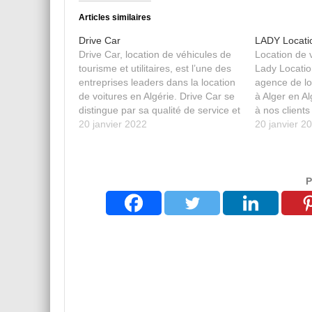
Articles similaires
Drive Car
LADY Locati
Drive Car, location de véhicules de
Location de v
tourisme et utilitaires, est l’une des
Lady Locatio
entreprises leaders dans la location
agence de lo
de voitures en Algérie. Drive Car se
à Alger en A
distingue par sa qualité de service et
à nos clients
sa bienveillance sur ses clients.
20 janvier 2022
pas cher, n
20 janvier 2
Crée en 2004, dont le siège social
l'Aéroport d'
se situe a Bejaia et disposant d’un…
Boumediene. 
rien de plus 
P