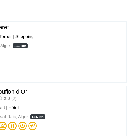
aref
Terroir
|
Shopping
 Alger
1.65 km
uflon d'Or
2.0
2
nt
|
Hôtel
rad Rais, Alger
1.86 km