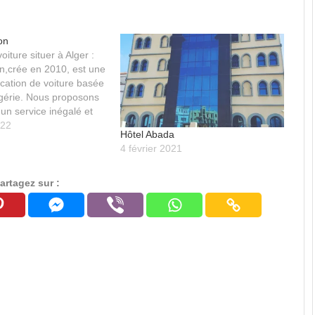
on
oiture situer à Alger :
n,crée en 2010, est une
cation de voiture basée
lgérie. Nous proposons
 un service inégalé et
ous somme présents à
022
Hôtel Abada
Alger, Houari
4 février 2021
pour louer une voiture
facile…
artagez sur :