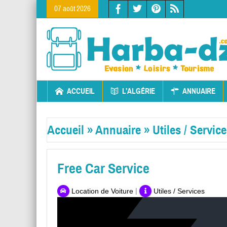
07 août 2026
ACCUEIL
L’ALGÉRIE
ANNUAIRE
Accueil
»
Annuaire
»
Utiles / Servic
Free Car Service
|
Location de Voiture
Utiles / Services