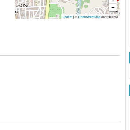
−
Leaflet
| ©
OpenStreetMap
contributors