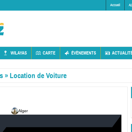
Accueil
Aj
WILAYAS
CARTE
ÉVÈNEMENTS
ACTUALIT
es
»
Location de Voiture
Alger