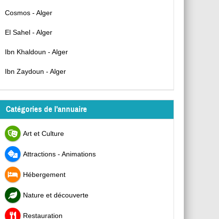
Cosmos - Alger
El Sahel - Alger
Ibn Khaldoun - Alger
Ibn Zaydoun - Alger
Catégories de l'annuaire
Art et Culture
Attractions - Animations
Hébergement
Nature et découverte
Restauration