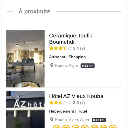
À proximité
Céramique Toufik
Boumehdi
3.4
9
Artisanat
|
Shopping
Kouba, Alger
0.13 km
Hôtel AZ Vieux Kouba
2.3
7
Hébergement
|
Hôtel
Kouba, Alger, Alger
0.47 km