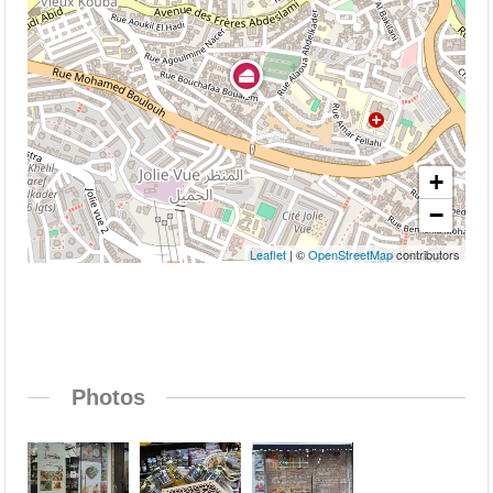
+
−
Leaflet
| ©
OpenStreetMap
contributors
Photos