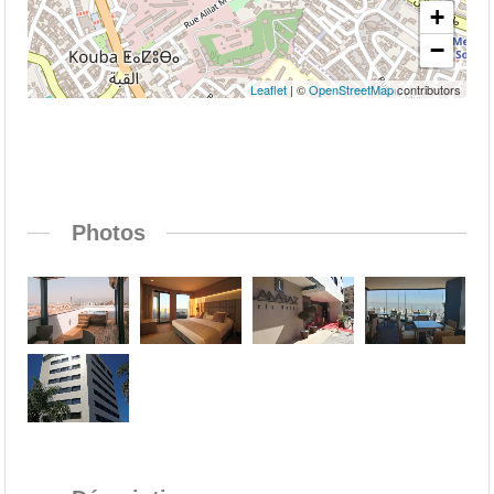
+
−
Leaflet
| ©
OpenStreetMap
contributors
Photos