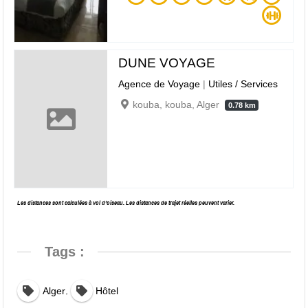
DUNE VOYAGE
Agence de Voyage
|
Utiles / Services
kouba, kouba, Alger
0.78 km
Les distances sont calculées à vol d’oiseau. Les distances de trajet réelles peuvent varier.
Tags :
,
Alger
Hôtel