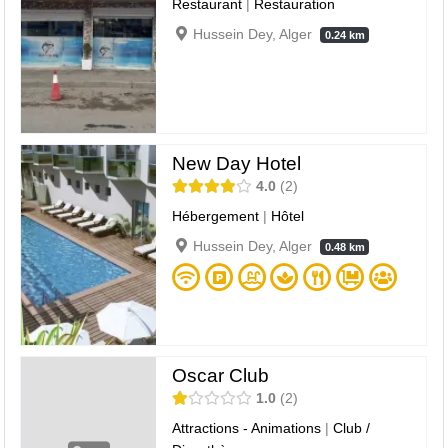
Restaurant
|
Restauration
Hussein Dey, Alger
0.24 km
New Day Hotel
4.0
2
Hébergement
|
Hôtel
Hussein Dey, Alger
0.48 km
Oscar Club
1.0
2
Attractions - Animations
|
Club /