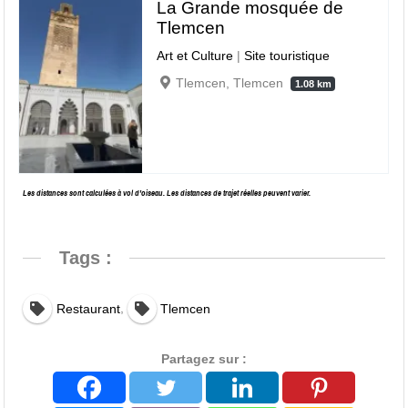
La Grande mosquée de
Tlemcen
Art et Culture
|
Site touristique
Tlemcen, Tlemcen
1.08 km
Les distances sont calculées à vol d’oiseau. Les distances de trajet réelles peuvent varier.
Tags :
,
Restaurant
Tlemcen
Partagez sur :