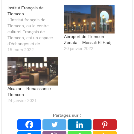
Institut Français de
Tlemcen
L'Institut français de
Tlemcen, ou le centre
culturel Français de
Aéroport de Tlemcen –
Tlemcen, est un espace
Zenata – Messali El Hadj
d’échanges et de
20 janvier 2022
rencontres favorisant le
15 mars 2022
partage des cultures, des
langues et des savoirs.
Alcazar – Renaissance
Tlemcen
24 janvier 2021
Partagez sur :