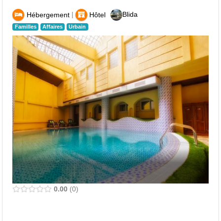
|
Blida
Hébergement
Hôtel
Familles
Affaires
Urbain
0.00
0