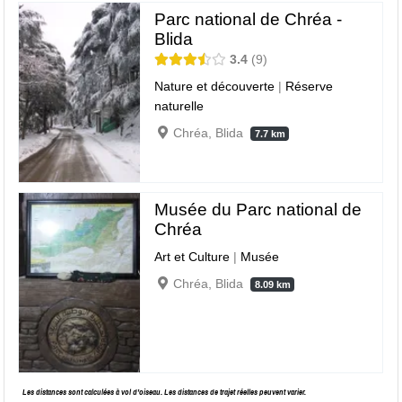
Parc national de Chréa -
Blida
3.4
9
Nature et découverte
|
Réserve
naturelle
Chréa, Blida
7.7 km
Musée du Parc national de
Chréa
Art et Culture
|
Musée
Chréa, Blida
8.09 km
Les distances sont calculées à vol d’oiseau. Les distances de trajet réelles peuvent varier.