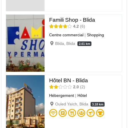
Famili Shop - Blida
4.2
6
Centre commercial
|
Shopping
Blida, Blida
2.61 km
Hôtel BN - Blida
2.0
2
Hébergement
|
Hôtel
Ouled Yaïch, Blida
3.18 km