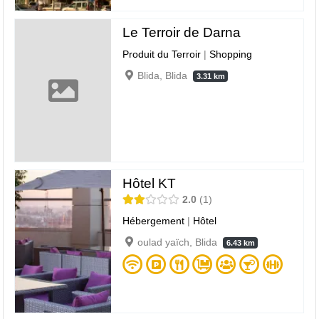
Le Terroir de Darna
Produit du Terroir
|
Shopping
Blida, Blida
3.31 km
Hôtel KT
2.0
1
Hébergement
|
Hôtel
oulad yaïch, Blida
6.43 km