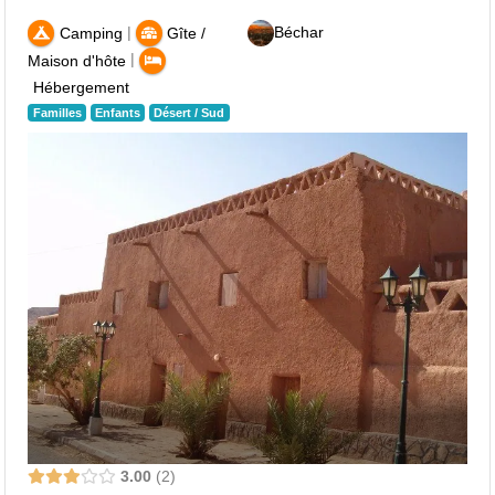
|
Béchar
Camping
Gîte /
|
Maison d'hôte
Hébergement
Familles
Enfants
Désert / Sud
3.00
2