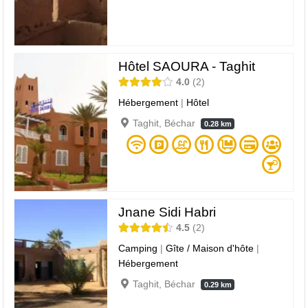
Hôtel SAOURA - Taghit
4.0
2
Hébergement
|
Hôtel
Taghit, Béchar
0.28 km
Jnane Sidi Habri
4.5
2
Camping
|
Gîte / Maison d'hôte
|
Hébergement
Taghit, Béchar
0.29 km