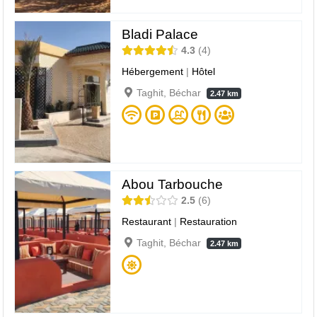
Bladi Palace
4.3
4
Hébergement
|
Hôtel
Taghit, Béchar
2.47 km
Abou Tarbouche
2.5
6
Restaurant
|
Restauration
Taghit, Béchar
2.47 km