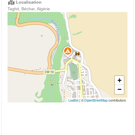
Localisation
Taghit, Béchar, Algérie
+
−
Leaflet
| ©
OpenStreetMap
contributors