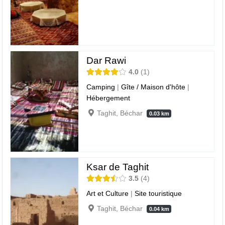
Dar Rawi
4.0
1
Camping
|
Gîte / Maison d'hôte
|
Hébergement
Taghit, Béchar
0.03 km
Ksar de Taghit
3.5
4
Art et Culture
|
Site touristique
Taghit, Béchar
0.04 km