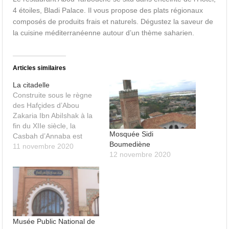
4 étoiles, Bladi Palace. Il vous propose des plats régionaux
composés de produits frais et naturels. Dégustez la saveur de
la cuisine méditerranéenne autour d’un thème saharien.
Articles similaires
La citadelle
Construite sous le règne
des Hafçides d’Abou
Zakaria Ibn AbiIshak à la
fin du XIIe siècle, la
Mosquée Sidi
Casbah d’Annaba est
Boumediène
située en plein centre de
11 novembre 2020
12 novembre 2020
la ville, face à l’ancienne
cité pavée. Autour d’elle,
ont été tissés plusieurs
légendes et mystères.
Musée Public National de