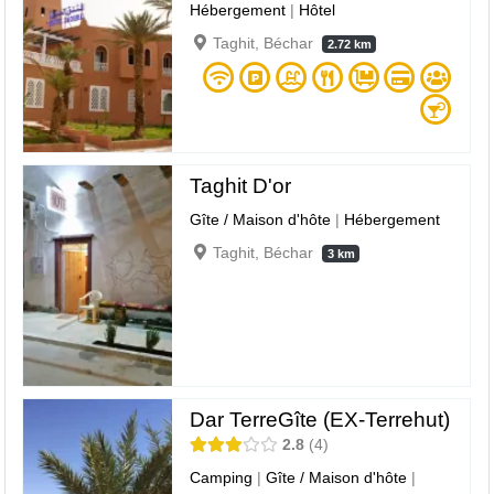
Hébergement
|
Hôtel
Taghit, Béchar
2.72 km
Taghit D'or
Gîte / Maison d'hôte
|
Hébergement
Taghit, Béchar
3 km
Dar TerreGîte (EX-Terrehut)
2.8
4
Camping
|
Gîte / Maison d'hôte
|