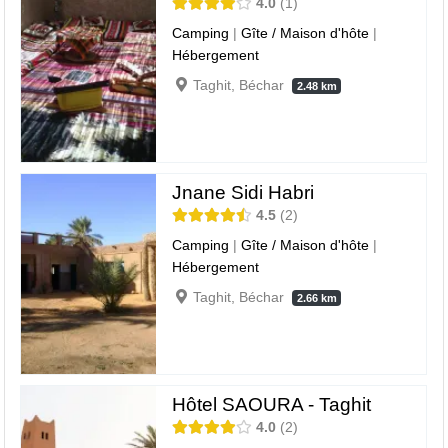
4.0
1
Camping
|
Gîte / Maison d'hôte
|
Hébergement
Taghit, Béchar
2.48 km
Jnane Sidi Habri
4.5
2
Camping
|
Gîte / Maison d'hôte
|
Hébergement
Taghit, Béchar
2.66 km
Hôtel SAOURA - Taghit
4.0
2