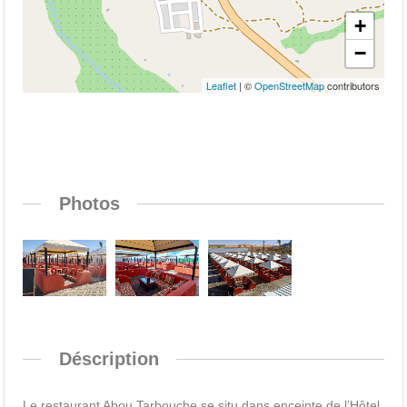
+
−
Leaflet
| ©
OpenStreetMap
contributors
Photos
Déscription
Le restaurant Abou Tarbouche se situ dans enceinte de l’Hôtel,