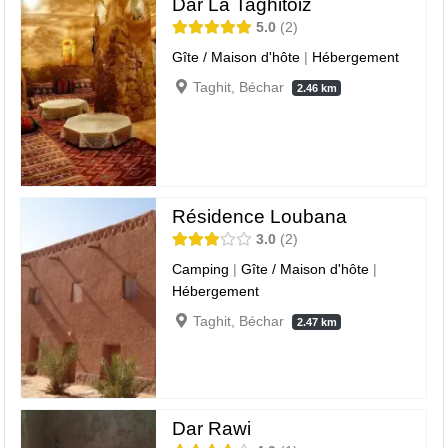
Dar La Taghitoiz
5.0
2
Gîte / Maison d'hôte
|
Hébergement
Taghit, Béchar
2.46 km
Résidence Loubana
3.0
2
Camping
|
Gîte / Maison d'hôte
|
Hébergement
Taghit, Béchar
2.47 km
Dar Rawi