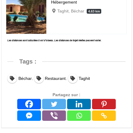
Hébergement
Taghit, Béchar
4.63 km
Les distances sont calculées à vol d’oiseau. Les distances de trajet réelles peuvent varier.
Tags :
,
,
Béchar
Restaurant
Taghit
Partagez sur :