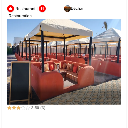
|
Béchar
Restaurant
Restauration
2.50
6