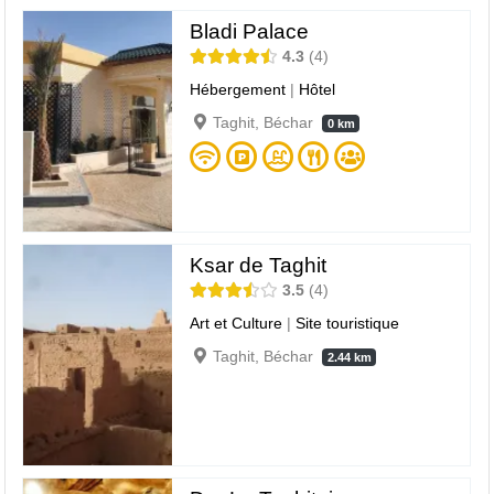
Bladi Palace
4.3
4
Hébergement
|
Hôtel
Taghit, Béchar
0 km
Ksar de Taghit
3.5
4
Art et Culture
|
Site touristique
Taghit, Béchar
2.44 km