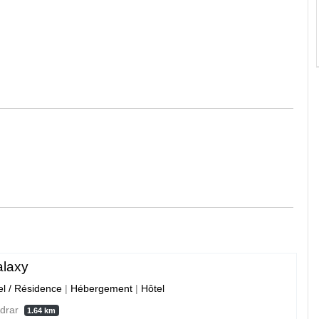
alaxy
el / Résidence
|
Hébergement
|
Hôtel
Adrar
1.64 km