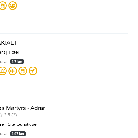
AKIALT
nt
|
Hôtel
Adrar
1.7 km
s Martyrs - Adrar
3.5
2
ure
|
Site touristique
Adrar
1.97 km