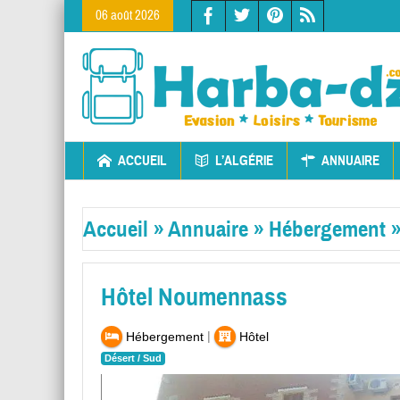
06 août 2026
ACCUEIL
L’ALGÉRIE
ANNUAIRE
Accueil
»
Annuaire
»
Hébergement
Hôtel Noumennass
|
Hébergement
Hôtel
Désert / Sud