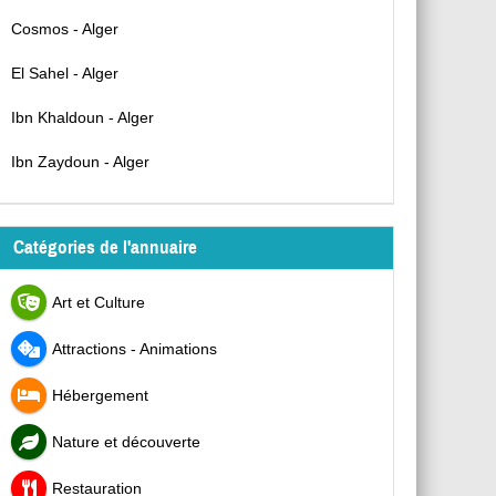
Cosmos - Alger
El Sahel - Alger
Ibn Khaldoun - Alger
Ibn Zaydoun - Alger
Catégories de l'annuaire
Art et Culture
Attractions - Animations
Hébergement
Nature et découverte
Restauration