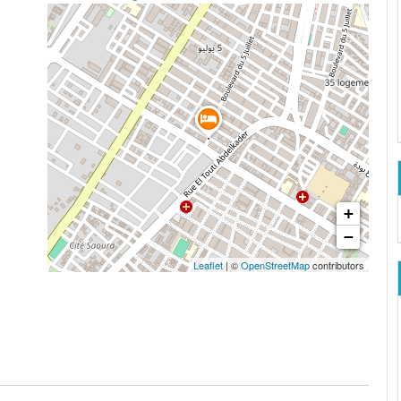
+
−
Leaflet
| ©
OpenStreetMap
contributors