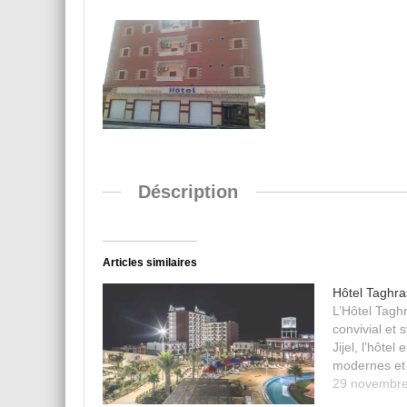
Déscription
Articles similaires
Hôtel Taghra
L’Hôtel Taghr
convivial et 
Jijel, l’hôte
modernes et 
29 novembr