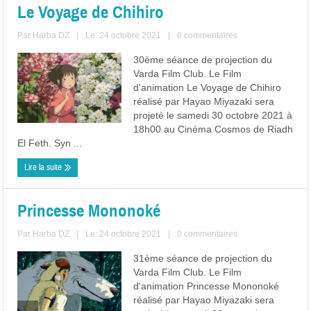
Le Voyage de Chihiro
Par
Harba DZ
|
Le: 24 octobre 2021
|
0 commentaires
30ème séance de projection du
Varda Film Club. Le Film
d'animation Le Voyage de Chihiro
réalisé par Hayao Miyazaki sera
projeté le samedi 30 octobre 2021 à
18h00 au Cinéma Cosmos de Riadh
El Feth. Syn ...
Lire la suite
Princesse Mononoké
Par
Harba DZ
|
Le: 24 octobre 2021
|
0 commentaires
31ème séance de projection du
Varda Film Club. Le Film
d'animation Princesse Mononoké
réalisé par Hayao Miyazaki sera