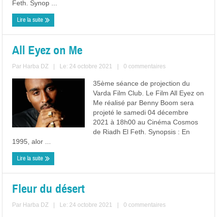
Feth. Synop ...
Lire la suite
All Eyez on Me
Par
Harba DZ
|
Le: 24 octobre 2021
|
0 commentaires
35ème séance de projection du
Varda Film Club. Le Film All Eyez on
Me réalisé par Benny Boom sera
projeté le samedi 04 décembre
2021 à 18h00 au Cinéma Cosmos
de Riadh El Feth. Synopsis : En
1995, alor ...
Lire la suite
Fleur du désert
Par
Harba DZ
|
Le: 24 octobre 2021
|
0 commentaires