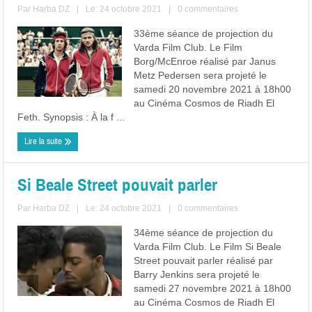
Par
Harba DZ
|
Le: 24 octobre 2021
|
0 commentaires
33ème séance de projection du
Varda Film Club. Le Film
Borg/McEnroe réalisé par Janus
Metz Pedersen sera projeté le
samedi 20 novembre 2021 à 18h00
au Cinéma Cosmos de Riadh El
Feth. Synopsis : À la f ...
Lire la suite
Si Beale Street pouvait parler
Par
Harba DZ
|
Le: 24 octobre 2021
|
0 commentaires
34ème séance de projection du
Varda Film Club. Le Film Si Beale
Street pouvait parler réalisé par
Barry Jenkins sera projeté le
samedi 27 novembre 2021 à 18h00
au Cinéma Cosmos de Riadh El