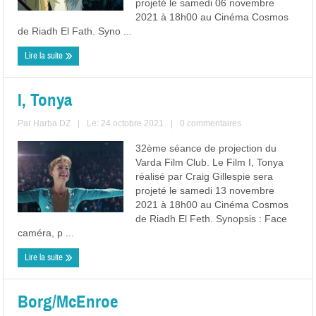
projeté le samedi 06 novembre
2021 à 18h00 au Cinéma Cosmos
de Riadh El Fath. Syno ...
Lire la suite
I, Tonya
Par
Harba DZ
|
Le: 24 octobre 2021
|
0 commentaires
32ème séance de projection du
Varda Film Club. Le Film I, Tonya
réalisé par Craig Gillespie sera
projeté le samedi 13 novembre
2021 à 18h00 au Cinéma Cosmos
de Riadh El Feth. Synopsis : Face
caméra, p ...
Lire la suite
Borg/McEnroe