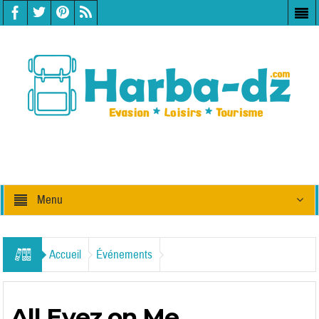
Menu
Accueil
Événements
All Eyez on Me