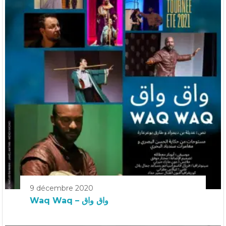
9 décembre 2020
Waq Waq – واق واق