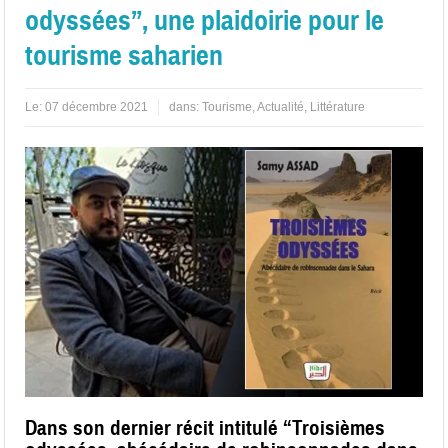
odyssées”, une plaidoirie pour le
tourisme saharien
Le:
07 décembre 2021
dans:
Tourisme
,
Actualité
,
Littérature
Dans son dernier récit intitulé “Troisièmes