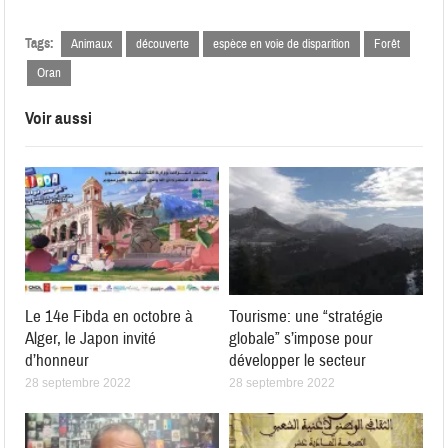
Tags:
Animaux
découverte
espèce en voie de disparition
Forêt
Oran
Voir aussi
Le 14e Fibda en octobre à
Tourisme: une “stratégie
Alger, le Japon invité
globale” s’impose pour
d’honneur
développer le secteur
28 septembre 2022
28 septembre 2022