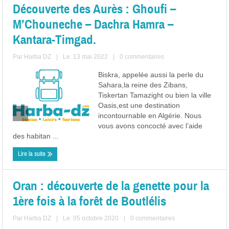
Découverte des Aurès : Ghoufi –
M’Chouneche – Dachra Hamra –
Kantara-Timgad.
Par
Harba DZ
|
Le: 13 mai 2022
|
0 commentaires
Biskra, appelée aussi la perle du
Sahara,la reine des Zibans,
Tiskertan Tamazight ou bien la ville
Oasis,est une destination
incontournable en Algérie. Nous
vous avons concocté avec l’aide
des habitan ...
Lire la suite
Oran : découverte de la genette pour la
1ère fois à la forêt de Boutlélis
Par
Harba DZ
|
Le: 05 octobre 2020
|
0 commentaires