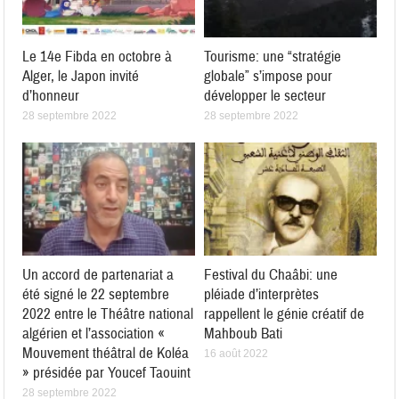
Le 14e Fibda en octobre à
Tourisme: une “stratégie
Alger, le Japon invité
globale” s’impose pour
d’honneur
développer le secteur
28 septembre 2022
28 septembre 2022
Un accord de partenariat a
Festival du Chaâbi: une
été signé le 22 septembre
pléiade d’interprètes
2022 entre le Théâtre national
rappellent le génie créatif de
algérien et l’association «
Mahboub Bati
Mouvement théâtral de Koléa
16 août 2022
» présidée par Youcef Taouint
28 septembre 2022