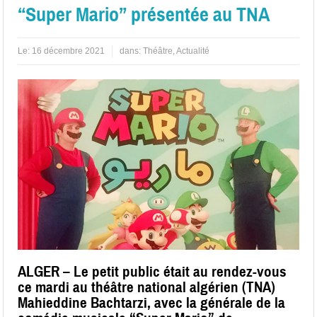
“Super Mario” présentée au TNA
Le:
16 décembre 2021
dans:
Théâtre
,
Actualité
ALGER – Le petit public était au rendez-vous
ce mardi au théâtre national algérien (TNA)
Mahieddine Bachtarzi, avec la générale de la