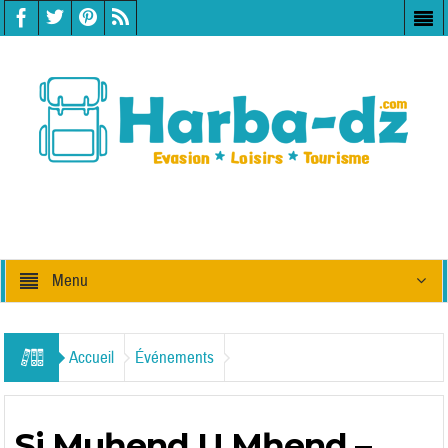
Menu
Accueil
Événements
Si Muḥend U Mḥend –