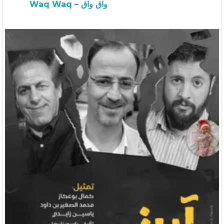
Waq Waq – واق واق