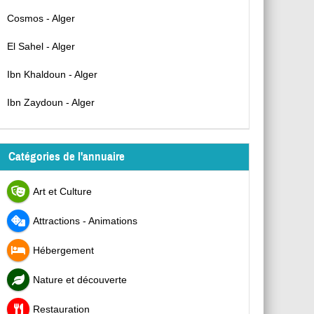
Cosmos - Alger
El Sahel - Alger
Ibn Khaldoun - Alger
Ibn Zaydoun - Alger
Catégories de l'annuaire
Art et Culture
Attractions - Animations
Hébergement
Nature et découverte
Restauration