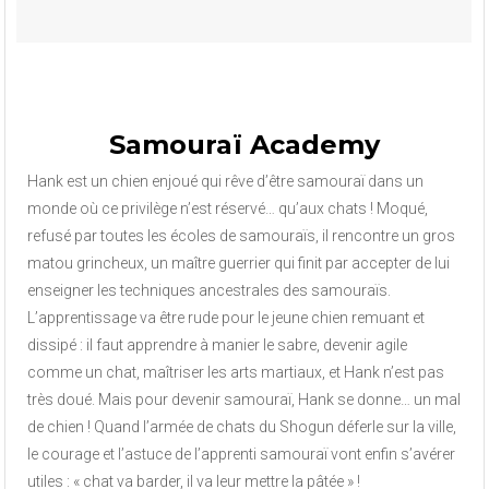
Samouraï Academy
Hank est un chien enjoué qui rêve d’être samouraï dans un
monde où ce privilège n’est réservé… qu’aux chats ! Moqué,
refusé par toutes les écoles de samouraïs, il rencontre un gros
matou grincheux, un maître guerrier qui finit par accepter de lui
enseigner les techniques ancestrales des samouraïs.
L’apprentissage va être rude pour le jeune chien remuant et
dissipé : il faut apprendre à manier le sabre, devenir agile
comme un chat, maîtriser les arts martiaux, et Hank n’est pas
très doué. Mais pour devenir samouraï, Hank se donne… un mal
de chien ! Quand l’armée de chats du Shogun déferle sur la ville,
le courage et l’astuce de l’apprenti samouraï vont enfin s’avérer
utiles : « chat va barder, il va leur mettre la pâtée » !