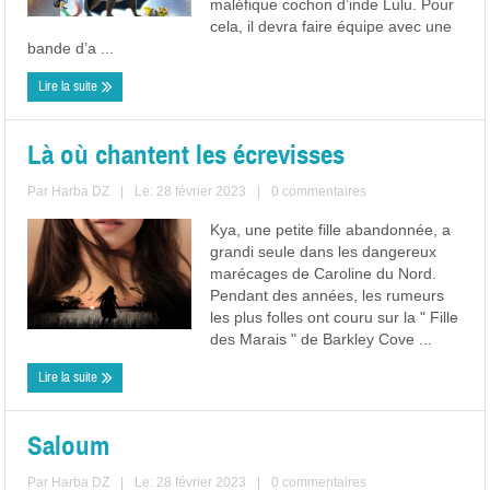
maléfique cochon d’inde Lulu. Pour
cela, il devra faire équipe avec une
bande d’a ...
Lire la suite
Là où chantent les écrevisses
Par
Harba DZ
|
Le: 28 février 2023
|
0 commentaires
Kya, une petite fille abandonnée, a
grandi seule dans les dangereux
marécages de Caroline du Nord.
Pendant des années, les rumeurs
les plus folles ont couru sur la " Fille
des Marais " de Barkley Cove ...
Lire la suite
Saloum
Par
Harba DZ
|
Le: 28 février 2023
|
0 commentaires