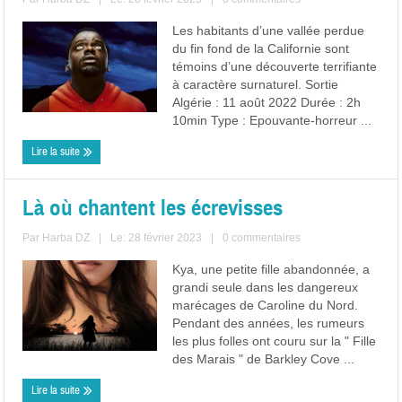
Les habitants d’une vallée perdue
du fin fond de la Californie sont
témoins d’une découverte terrifiante
à caractère surnaturel. Sortie
Algérie : 11 août 2022 Durée : 2h
10min Type : Epouvante-horreur ...
Lire la suite
Là où chantent les écrevisses
Par
Harba DZ
|
Le: 28 février 2023
|
0 commentaires
Kya, une petite fille abandonnée, a
grandi seule dans les dangereux
marécages de Caroline du Nord.
Pendant des années, les rumeurs
les plus folles ont couru sur la " Fille
des Marais " de Barkley Cove ...
Lire la suite