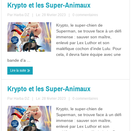
Krypto et les Super-Animaux
Par
Harba DZ
|
Le: 28 février 2023
|
0 commentaires
Krypto, le super-chien de
Superman, se trouve face à un défi
immense : sauver son maître,
enlevé par Lex Luthor et son
maléfique cochon d’inde Lulu. Pour
cela, il devra faire équipe avec une
bande d’a ...
Lire la suite
Krypto et les Super-Animaux
Par
Harba DZ
|
Le: 28 février 2023
|
0 commentaires
Krypto, le super-chien de
Superman, se trouve face à un défi
immense : sauver son maître,
enlevé par Lex Luthor et son