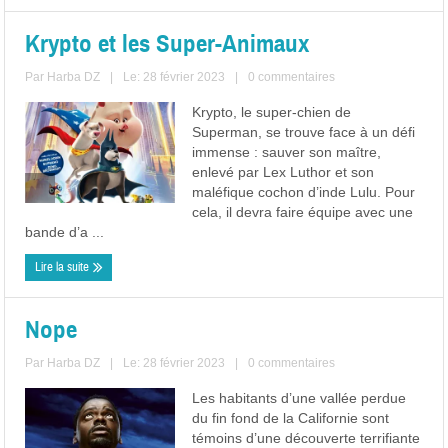
Krypto et les Super-Animaux
Par
Harba DZ
|
Le: 28 février 2023
|
0 commentaires
Krypto, le super-chien de
Superman, se trouve face à un défi
immense : sauver son maître,
enlevé par Lex Luthor et son
maléfique cochon d’inde Lulu. Pour
cela, il devra faire équipe avec une
bande d’a ...
Lire la suite
Nope
Par
Harba DZ
|
Le: 28 février 2023
|
0 commentaires
Les habitants d’une vallée perdue
du fin fond de la Californie sont
témoins d’une découverte terrifiante