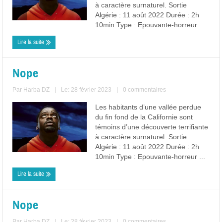
à caractère surnaturel. Sortie
Algérie : 11 août 2022 Durée : 2h
10min Type : Epouvante-horreur ...
Lire la suite
Nope
Par
Harba DZ
|
Le: 28 février 2023
|
0 commentaires
Les habitants d’une vallée perdue
du fin fond de la Californie sont
témoins d’une découverte terrifiante
à caractère surnaturel. Sortie
Algérie : 11 août 2022 Durée : 2h
10min Type : Epouvante-horreur ...
Lire la suite
Nope
Par
Harba DZ
|
Le: 28 février 2023
|
0 commentaires