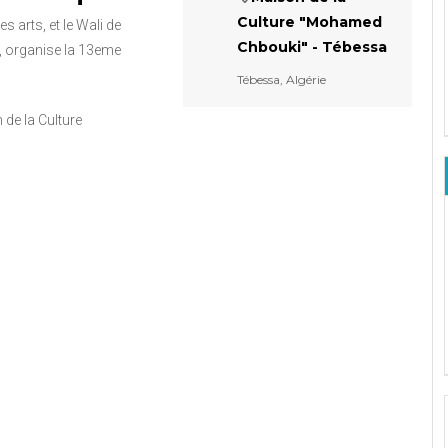
Culture "Mohamed
s arts, et le Wali de
Chbouki" - Tébessa
, organise la 13eme
Tébessa, Algérie
de la Culture