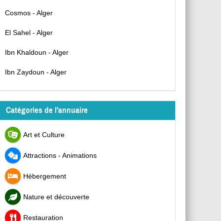
Cosmos - Alger
El Sahel - Alger
Ibn Khaldoun - Alger
Ibn Zaydoun - Alger
Catégories de l'annuaire
Art et Culture
Attractions - Animations
Hébergement
Nature et découverte
Restauration