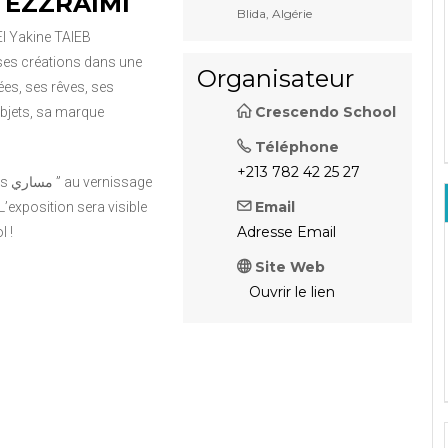
B EZZRAIMI
Blida, Algérie
El Yakine TAIEB
 ses créations dans une
Organisateur
́es, ses rêves, ses
Crescendo School
objets, sa marque
Téléphone
+213 782 42 25 27
age
Email
L’exposition sera visible
Adresse Email
 !
Site Web
Ouvrir le lien