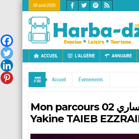
08 août 2026
ACCUEIL
L’ALGÉRIE
ANNUAIRE
Accueil
Événements
Mon parcours 02 مساري : exposition de Nour El
Yakine TAIEB EZZRAI