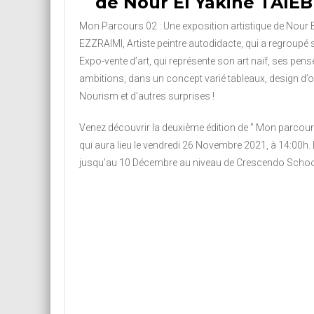
de Nour El Yakine TAIE
Mon Parcours 02 : Une exposition artistique de Nour 
EZZRAIMI, Artiste peintre autodidacte, qui a regroupé
Expo-vente d’art, qui représente son art naïf, ses pense
ambitions, dans un concept varié tableaux, design d’
Nourism et d’autres surprises !
Venez découvrir la deuxième édition de ” Mon parcours مساري ” au verniss
qui aura lieu le vendredi 26 Novembre 2021, à 14:00h. 
jusqu’au 10 Décembre au niveau de Crescendo School