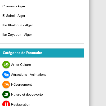
Cosmos - Alger
El Sahel - Alger
Ibn Khaldoun - Alger
Ibn Zaydoun - Alger
Catégories de l'annuaire
Art et Culture
Attractions - Animations
Hébergement
Nature et découverte
Restauration