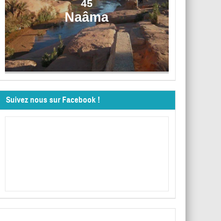
45
Naâma
Suivez nous sur Facebook !