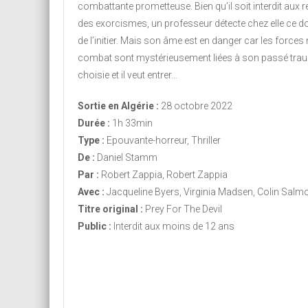
combattante prometteuse. Bien qu’il soit interdit aux r
des exorcismes, un professeur détecte chez elle ce do
de l’initier. Mais son âme est en danger car les forces
combat sont mystérieusement liées à son passé traumat
choisie et il veut entrer…
Sortie en Algérie :
28 octobre 2022
Durée :
1h 33min
Type :
Epouvante-horreur, Thriller
De :
Daniel Stamm
Par :
Robert Zappia, Robert Zappia
Avec :
Jacqueline Byers, Virginia Madsen, Colin Salm
Titre original :
Prey For The Devil
Public :
Interdit aux moins de 12 ans