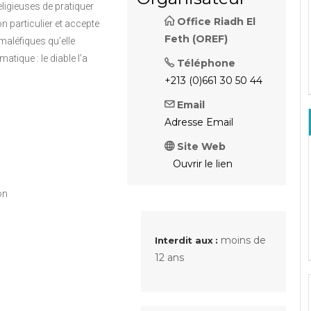
eligieuses de pratiquer
Office Riadh El
n particulier et accepte
Feth (OREF)
 maléfiques qu’elle
ique : le diable l’a
Téléphone
+213 (0)661 30 50 44
Email
Adresse Email
Site Web
Ouvrir le lien
on
moins de
Interdit aux :
12 ans