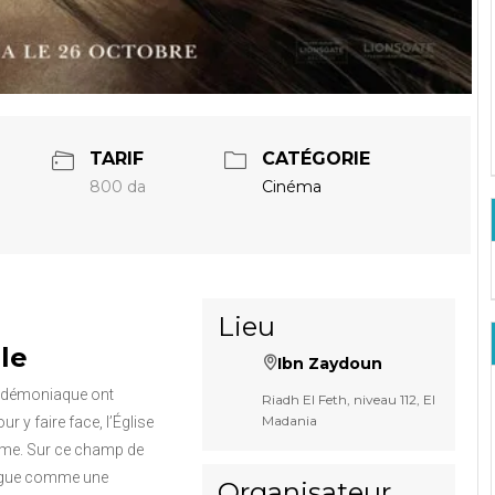
TARIF
CATÉGORIE
800 da
Cinéma
Lieu
le
Ibn Zaydoun
n démoniaque ont
Riadh El Feth, niveau 112, El
Madania
y faire face, l’Église
isme. Sur ce champ de
tingue comme une
Organisateur