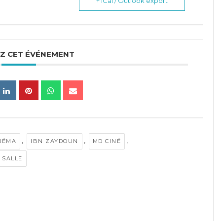
+ iCal / Outlook export
Z CET ÉVÉNEMENT
,
,
,
NÉMA
IBN ZAYDOUN
MD CINÉ
 SALLE