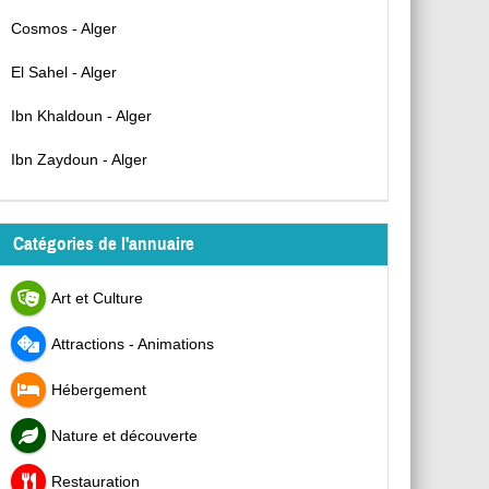
Cosmos - Alger
El Sahel - Alger
Ibn Khaldoun - Alger
Ibn Zaydoun - Alger
Catégories de l'annuaire
Art et Culture
Attractions - Animations
Hébergement
Nature et découverte
Restauration