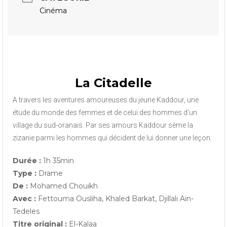
Cinéma
La Citadelle
A travers les aventures amoureuses du jeune Kaddour, une
étude du monde des femmes et de celui des hommes d’un
village du sud-oranais. Par ses amours Kaddour sème la
zizanie parmi les hommes qui décident de lui donner une leçon.
Durée :
1h 35min
Type :
Drame
De :
Mohamed Chouikh
Avec :
Fettouma Ousliha, Khaled Barkat, Djillali Ain-
Tedeles
Titre original :
El-Kalaa