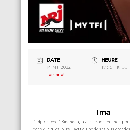
DATE
HEURE
14 Mai 2022
17:00 - 19:00
Terminé!
Ima
Dadju se rend à Kinshasa, la ville de son enfance, po
dans quelques jours. Laetitia, une de ses plus grandes 