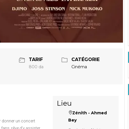
TARIF
CATÉGORIE
800 da
Cinéma
Lieu
Zénith - Ahmed
Bey
ur donner un concert
fans, rêve d’y assister