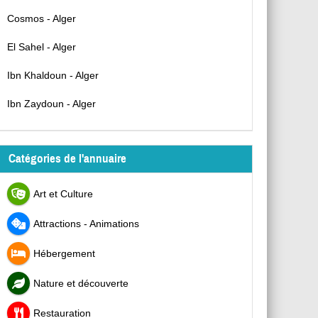
Cosmos - Alger
El Sahel - Alger
Ibn Khaldoun - Alger
Ibn Zaydoun - Alger
Catégories de l'annuaire
Art et Culture
Attractions - Animations
Hébergement
Nature et découverte
Restauration