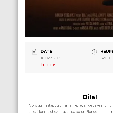
DATE
HEUR
16 Déc 2021
14:00 -
Terminé!
Bilal
Alors qu’il n’était qu’un enfant et rêvait de devenir un gr
enlevé loin de chez lui avec sa sœur. Plongé dans u