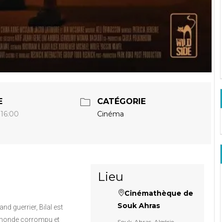
E
CATÉGORIE
Cinéma
 16:00
Lieu
Cinémathèque de
Souk Ahras
and guerrier, Bilal est
n monde corrompu et
Souk-Ahras, Algérie