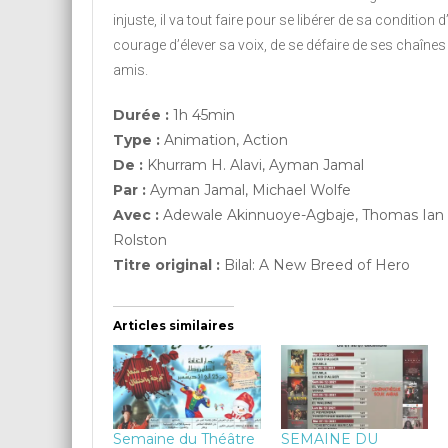
injuste, il va tout faire pour se libérer de sa condition d
courage d’élever sa voix, de se défaire de ses chaînes 
amis.
Durée :
1h 45min
Type :
Animation, Action
De :
Khurram H. Alavi, Ayman Jamal
Par :
Ayman Jamal, Michael Wolfe
Avec :
Adewale Akinnuoye-Agbaje, Thomas Ian 
Rolston
Titre original :
Bilal: A New Breed of Hero
Articles similaires
Semaine du Théâtre
SEMAINE DU