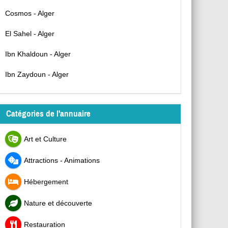
Cosmos - Alger
El Sahel - Alger
Ibn Khaldoun - Alger
Ibn Zaydoun - Alger
Catégories de l'annuaire
Art et Culture
Attractions - Animations
Hébergement
Nature et découverte
Restauration