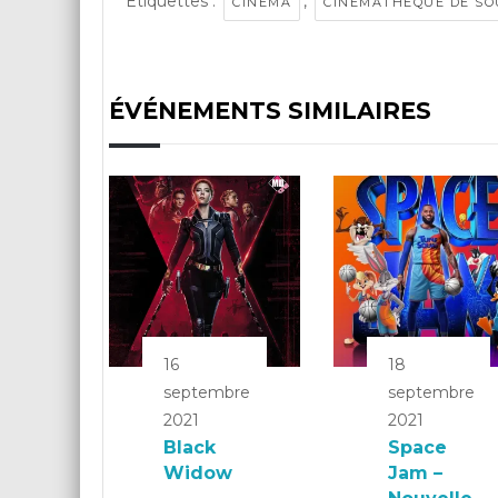
Étiquettes :
,
CINÉMA
CINÉMATHÈQUE DE SO
ÉVÉNEMENTS SIMILAIRES
16
18
septembre
septembre
2021
2021
Black
Space
Widow
Jam –