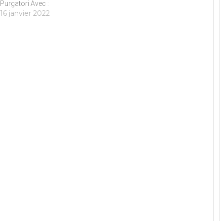
Purgatori Avec :
16 janvier 2022
Pierfrancesco Favino,
Carolina Crescentini,
Francesco Scianna