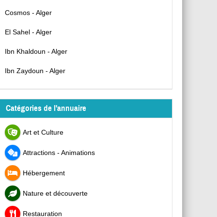
Cosmos - Alger
El Sahel - Alger
Ibn Khaldoun - Alger
Ibn Zaydoun - Alger
Catégories de l'annuaire
Art et Culture
Attractions - Animations
Hébergement
Nature et découverte
Restauration