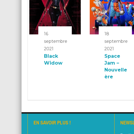
16
18
septembre
septembre
2021
2021
Black
Space
Widow
Jam –
Nouvelle
ère
EN SAVOIR PLUS !
NEWS