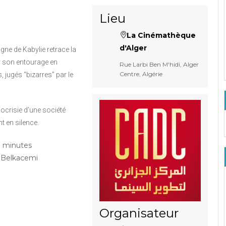
Lieu
La Cinémathèque
d'Alger
gne de Kabylie retrace la
r son entourage en
Rue Larbi Ben M'hidi, Alger
Centre, Algérie
 jugés “bizarres” par le
ocrisie d’une société
t en silence.
 minutes
Belkacemi
Organisateur