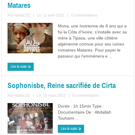
Matares
Par
Harba DZ
|
Le: 11 avril 2022
|
0 commentaires
Mona, une Ivoirienne de 8 ans qui a
fui la Côte d'Ivoire, s'installe avec sa
mère à Tipasa, une ville côtière
algérienne connue pour ses ruines
romaines Matares. Pour payer le
passeur qui l'emmènera e ...
Lire la suite
Sophonisbe, Reine sacrifiée de Cirta
Par
Harba DZ
|
Le: 10 mars 2022
|
0 commentaires
Durée : 1h 15min Type :
Documentaire De : Abdallah
Touhami ...
Lire la suite