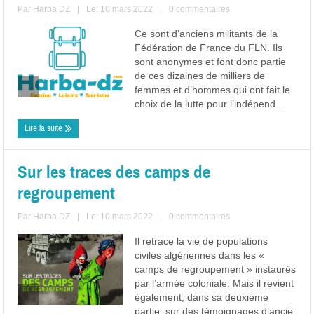
Par
Harba DZ
|
Le: 10 mars 2022
|
0 commentaires
Ce sont d’anciens militants de la
Fédération de France du FLN. Ils
sont anonymes et font donc partie
de ces dizaines de milliers de
femmes et d’hommes qui ont fait le
choix de la lutte pour l’indépend ...
Lire la suite
Sur les traces des camps de
regroupement
Par
Harba DZ
|
Le: 10 mars 2022
|
0 commentaires
Il retrace la vie de populations
civiles algériennes dans les «
camps de regroupement » instaurés
par l’armée coloniale. Mais il revient
également, dans sa deuxième
partie, sur des témoignages d’ancie