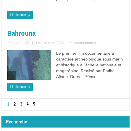
...
Lire la suite
Bahrouna
Par
Harba DZ
|
Le: 10 mars 2022
|
0 commentaires
Le premier film documentaire à
caractère archéologique sous marin
et historique à l'échelle nationale et
maghrébine. Réalisé par Fatiha
Afiane. Durée : 70min ...
Lire la suite
1
2
3
4
5
Recherche