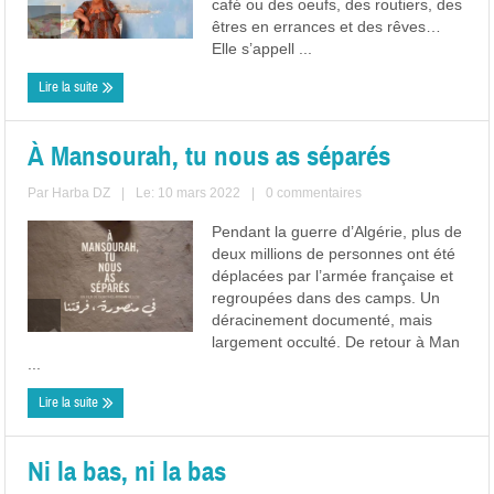
café ou des oeufs, des routiers, des
êtres en errances et des rêves…
Elle s’appell ...
Lire la suite
À Mansourah, tu nous as séparés
Par
Harba DZ
|
Le: 10 mars 2022
|
0 commentaires
Pendant la guerre d’Algérie, plus de
deux millions de personnes ont été
déplacées par l’armée française et
regroupées dans des camps. Un
déracinement documenté, mais
largement occulté. De retour à Man
...
Lire la suite
Ni la bas, ni la bas