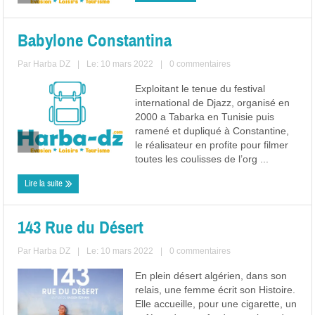
Babylone Constantina
Par
Harba DZ
|
Le: 10 mars 2022
|
0 commentaires
Exploitant le tenue du festival
international de Djazz, organisé en
2000 a Tabarka en Tunisie puis
ramené et dupliqué à Constantine,
le réalisateur en profite pour filmer
toutes les coulisses de l’org ...
Lire la suite
143 Rue du Désert
Par
Harba DZ
|
Le: 10 mars 2022
|
0 commentaires
En plein désert algérien, dans son
relais, une femme écrit son Histoire.
Elle accueille, pour une cigarette, un