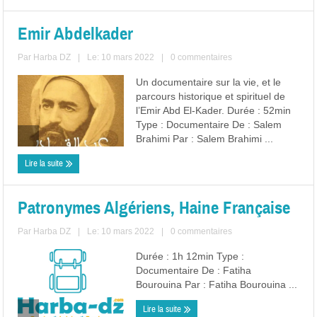
Emir Abdelkader
Par
Harba DZ
|
Le: 10 mars 2022
|
0 commentaires
Un documentaire sur la vie, et le
parcours historique et spirituel de
l’Emir Abd El-Kader. Durée : 52min
Type : Documentaire De : Salem
Brahimi Par : Salem Brahimi ...
Lire la suite
Patronymes Algériens, Haine Française
Par
Harba DZ
|
Le: 10 mars 2022
|
0 commentaires
Durée : 1h 12min Type :
Documentaire De : Fatiha
Bourouina Par : Fatiha Bourouina ...
Lire la suite