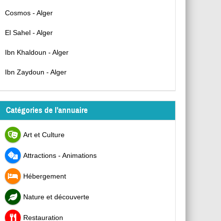
Cosmos - Alger
El Sahel - Alger
Ibn Khaldoun - Alger
Ibn Zaydoun - Alger
Catégories de l'annuaire
Art et Culture
Attractions - Animations
Hébergement
Nature et découverte
Restauration