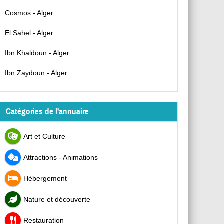
Cosmos - Alger
El Sahel - Alger
Ibn Khaldoun - Alger
Ibn Zaydoun - Alger
Catégories de l'annuaire
Art et Culture
Attractions - Animations
Hébergement
Nature et découverte
Restauration