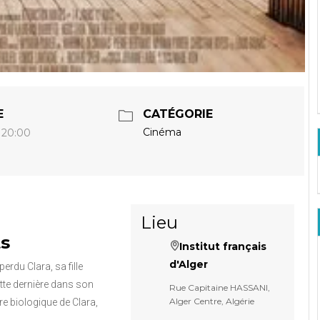
E
CATÉGORIE
Cinéma
- 20:00
Lieu
ts
Institut français
d'Alger
erdu Clara, sa fille
ette dernière dans son
Rue Capitaine HASSANI,
Alger Centre, Algérie
re biologique de Clara,