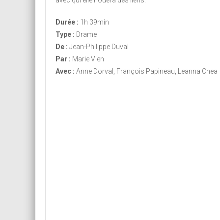
avec qui elle nouera des liens.
Durée :
1h 39min
Type :
Drame
De :
Jean-Philippe Duval
Par :
Marie Vien
Avec :
Anne Dorval, François Papineau, Leanna Chea