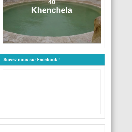
40
Khenchela
Suivez nous sur Facebook !