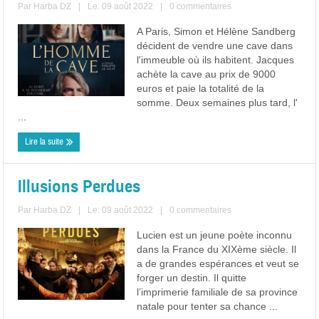
Par
Harba DZ
|
Le: 09 août 2022
|
0 commentaires
A Paris, Simon et Hélène Sandberg
décident de vendre une cave dans
l'immeuble où ils habitent. Jacques
achète la cave au prix de 9000
euros et paie la totalité de la
somme. Deux semaines plus tard, l'
...
Lire la suite
Illusions Perdues
Par
Harba DZ
|
Le: 09 août 2022
|
0 commentaires
Lucien est un jeune poète inconnu
dans la France du XIXème siècle. Il
a de grandes espérances et veut se
forger un destin. Il quitte
l’imprimerie familiale de sa province
natale pour tenter sa chance ...