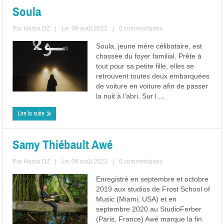
Soula
Par
Harba DZ
|
Le: 09 août 2022
|
0 commentaires
Soula, jeune mère célibataire, est
chassée du foyer familial. Prête à
tout pour sa petite fille, elles se
retrouvent toutes deux embarquées
de voiture en voiture afin de passer
la nuit à l’abri. Sur l ...
Lire la suite
Samy Thiébault Awé
Par
Harba DZ
|
Le: 09 août 2022
|
0 commentaires
Enregistré en septembre et octobre
2019 aux studios de Frost School of
Music (Miami, USA) et en
septembre 2020 au StudioFerber
(Paris, France) Awé marque la fin