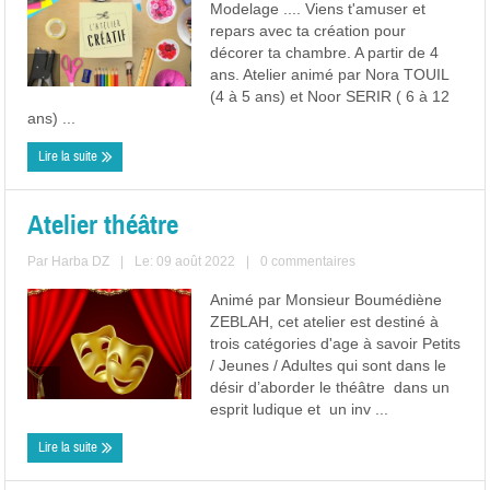
Modelage .... Viens t'amuser et
repars avec ta création pour
décorer ta chambre. A partir de 4
ans. Atelier animé par Nora TOUIL
(4 à 5 ans) et Noor SERIR ( 6 à 12
ans) ...
Lire la suite
Atelier théâtre
Par
Harba DZ
|
Le: 09 août 2022
|
0 commentaires
Animé par Monsieur Boumédiène
ZEBLAH, cet atelier est destiné à
trois catégories d'age à savoir Petits
/ Jeunes / Adultes qui sont dans le
désir d’aborder le théâtre dans un
esprit ludique et un inv ...
Lire la suite