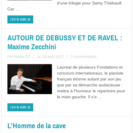
d’une trilogie pour Samy Thiébault.
Car ...
Lire la suite
AUTOUR DE DEBUSSY ET DE RAVEL :
Maxime Zecchini
Par
Harba DZ
|
Le: 09 août 2022
|
0 commentaires
Lauréat de plusieurs Fondations et
concours internationaux, le pianiste
français étonne autant par son jeu
que par sa démarche audacieuse :
mettre à l'honneur le répertoire pour
la main gauche. Il s'e ...
Lire la suite
L’Homme de la cave