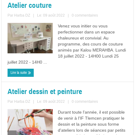
Atelier couture
Par
Harba DZ
|
Le: 09 août 2022
|
0 commentaires
Venez vous initier ou vous
perfectionner dans un espace
chaleureux et convivial. Au
programme, des cours de couture
animés par Kalou MERAHBA. Lundi
18 juillet 2022 - 14H00 Lundi 25
juillet 2022 - 14H0 ...
Lire la suite
Atelier dessin et peinture
Par
Harba DZ
|
Le: 09 août 2022
|
0 commentaires
Durant toute l'année, il est possible
de venir à l'IF Tlemcen pratiquer le
dessin et la peinture sous forme
d'ateliers lors de séances par petits