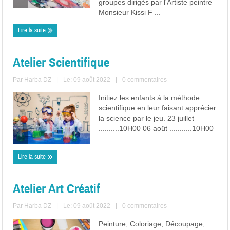
groupes dirigés par l'Artiste peintre
Monsieur Kissi F ...
Lire la suite
Atelier Scientifique
Par
Harba DZ
|
Le: 09 août 2022
|
0 commentaires
Initiez les enfants à la méthode
scientifique en leur faisant apprécier
la science par le jeu. 23 juillet
..........10H00 06 août ...........10H00
...
Lire la suite
Atelier Art Créatif
Par
Harba DZ
|
Le: 09 août 2022
|
0 commentaires
Peinture, Coloriage, Découpage,