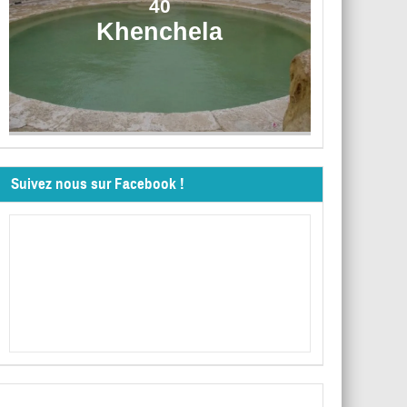
40
Khenchela
Suivez nous sur Facebook !