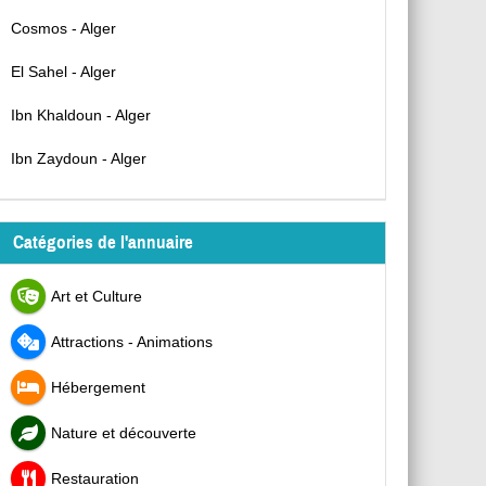
Cosmos - Alger
El Sahel - Alger
Ibn Khaldoun - Alger
Ibn Zaydoun - Alger
Catégories de l'annuaire
Art et Culture
Attractions - Animations
Hébergement
Nature et découverte
Restauration