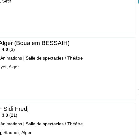
 Sétif
Alger (Boualem BESSAIH)
4.0
3
- Animations
|
Salle de spectacles / Théâtre
yet, Alger
 Sidi Fredj
3.3
21
- Animations
|
Salle de spectacles / Théâtre
j, Staoueli, Alger