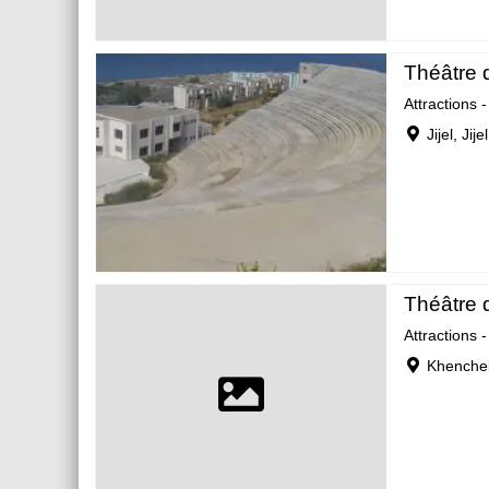
Théâtre d
Attractions 
Jijel, Jijel
Théâtre d
Attractions 
Khenchel