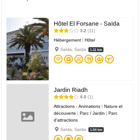
Hôtel El Forsane - Saïda
3.2
11
Hébergement
|
Hôtel
Saïda, Saïda
1.11 km
Jardin Riadh
4.0
1
Attractions - Animations
|
Nature et
découverte
|
Parc / Jardin
|
Parc
d'attractions
Saïda, Saïda
1.94 km