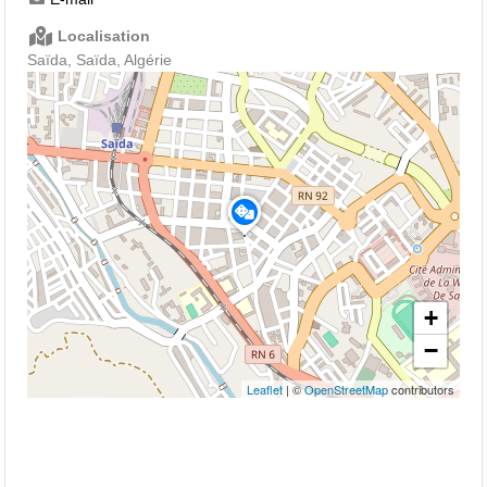
Localisation
Saïda, Saïda, Algérie
+
−
Leaflet
| ©
OpenStreetMap
contributors